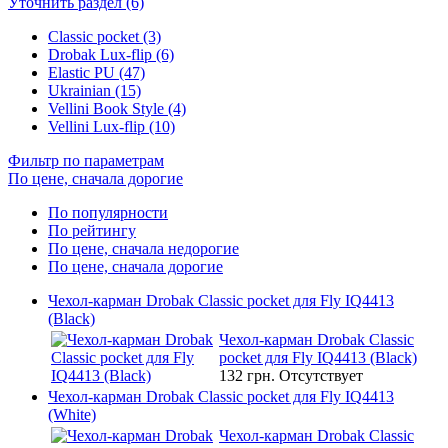
Уточнить раздел (6)
Classic pocket (3)
Drobak Lux-flip (6)
Elastic PU (47)
Ukrainian (15)
Vellini Book Style (4)
Vellini Lux-flip (10)
Фильтр по параметрам
По цене, сначала дорогие
По популярности
По рейтингу
По цене, сначала недорогие
По цене, сначала дорогие
Чехол-карман Drobak Classic pocket для Fly IQ4413
(Black)
Чехол-карман Drobak Classic
pocket для Fly IQ4413 (Black)
132 грн.
Отсутствует
Чехол-карман Drobak Classic pocket для Fly IQ4413
(White)
Чехол-карман Drobak Classic