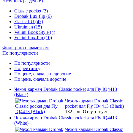
Уточнить раздел (6)
Classic pocket (3)
Drobak Lux-flip (6)
Elastic PU (47)
Ukrainian (15)
Vellini Book Style (4)
Vellini Lux-flip (10)
Фильтр по параметрам
По популярности
По популярности
По рейтингу
По цене, сначала недорогие
По цене, сначала дорогие
Чехол-карман Drobak Classic pocket для Fly IQ4413
(Black)
Чехол-карман Drobak Classic
pocket для Fly IQ4413 (Black)
132 грн.
Отсутствует
Чехол-карман Drobak Classic pocket для Fly IQ4413
(White)
Чехол-карман Drobak Classic