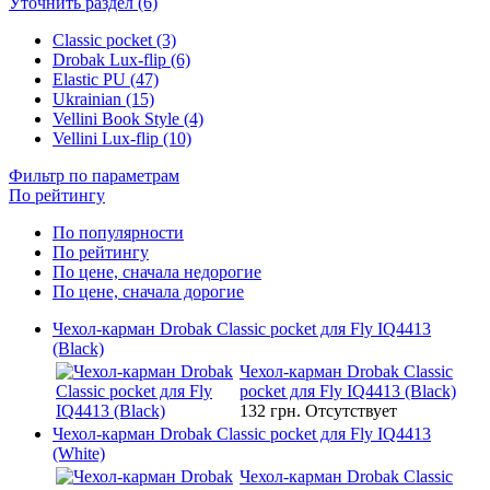
Уточнить раздел (6)
Classic pocket (3)
Drobak Lux-flip (6)
Elastic PU (47)
Ukrainian (15)
Vellini Book Style (4)
Vellini Lux-flip (10)
Фильтр по параметрам
По рейтингу
По популярности
По рейтингу
По цене, сначала недорогие
По цене, сначала дорогие
Чехол-карман Drobak Classic pocket для Fly IQ4413
(Black)
Чехол-карман Drobak Classic
pocket для Fly IQ4413 (Black)
132 грн.
Отсутствует
Чехол-карман Drobak Classic pocket для Fly IQ4413
(White)
Чехол-карман Drobak Classic