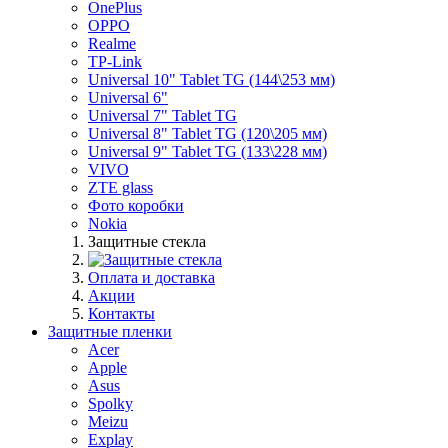
OnePlus
OPPO
Realme
TP-Link
Universal 10" Tablet TG (144\253 мм)
Universal 6"
Universal 7" Tablet TG
Universal 8" Tablet TG (120\205 мм)
Universal 9" Tablet TG (133\228 мм)
VIVO
ZTE glass
Фото коробки
Nokia
Защитные стекла
Оплата и доставка
Акции
Контакты
Защитные пленки
Acer
Apple
Asus
Spolky
Meizu
Explay