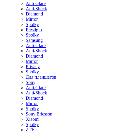
Anti-Glare
Anti-Shock
Diamond
Mirror
Spolky
Prestigio
Spolky
Samsung
Anti-Glare
Anti-Shock
Diamond
Mirror
Privacy
Spolky
Для планшетов
Sony
Anti-Glare
Anti-Shock
Diamond
Mirror
Spolky
Sony Ericsson
Xiaomi
Spolky
ZTE