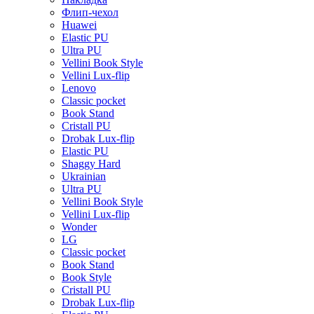
Флип-чехол
Huawei
Elastic PU
Ultra PU
Vellini Book Style
Vellini Lux-flip
Lenovo
Classic pocket
Book Stand
Cristall PU
Drobak Lux-flip
Elastic PU
Shaggy Hard
Ukrainian
Ultra PU
Vellini Book Style
Vellini Lux-flip
Wonder
LG
Classic pocket
Book Stand
Book Style
Cristall PU
Drobak Lux-flip