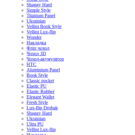
Shaggy Hard
Simple Style
Titanium Panel
Ukrainian
Vellini Book Style
Vellini Lux-flip
Wonder
Накладка
Фліп чохол
Чохол 3D
Чохол-акумулятор
HTC
Aluminium Panel
Book Style
Classic pocket
Elastic PU
Elastic Rubber
Elegant Wallet
Fresh Style
Lux-flip Drobak
Shaggy Hard
Ukrainian
Ultra PU
Vellini Lux-flip
Накладка