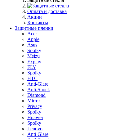
Защитные стекла
Оплата и доставка
Акции
Контакты
Защитные пленки
Acer
Apple
Asus
Spolky
Meizu
Explay
FLY
Spolky
HTC
Anti-Glare
Anti-Shock
Diamond
Mirror
Privacy
Spolky
Huawei
Spolky
Lenovo
Anti-Glare