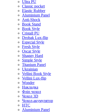
Ultra PU
Classic pocket
Elastic Rubber
Aluminium Panel
Anti-Shock
Book Stand
Book Style
Cristall PU
Drobak Lux-flip
Especial Style
Fresh Style
Oscar Style
Shaggy Hard
Simple Style
Titanium Panel
Ukrainian
Vellini Book Style
Vellini Lux-flip
Wonder
Накладка
Фліп чохол
Чохол 3D
Чохол-акумулятор
HTC
Aluminium Panel