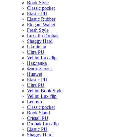
Book Style
Classic pocket
Elastic PU
Elastic Rubber
Elegant Wallet
Fresh Style
Lux-flip Drobak
Shaggy Hard
Ukrainian
Ultra PU
Vellini Lux-flip
Накладка
Флип-чехол
Huawei
Elastic PU
Ultra PU
Vellini Book Style
Vellini Lux-flip
Lenovo
Classic pocket
Book Stand
Cristall PU
Drobak Lux-flip
Elastic PU
Shaggy Hard