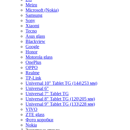
Meizu
Microsoft (Nokia)
Samsung
Sony
Xiaomi
Tecno
Asus glass
Blackview
Google
Honor
Motorola glass
OnePlus
OPPO
Realme
TP-Link
Universal 10" Tablet TG (144\253 мм)
Universal 6"
Universal 7" Tablet TG
Universal 8" Tablet TG (120\205 мм)
Universal 9" Tablet TG (133\228 мм)
VIVO
ZTE glass
Фото коробки
Nokia