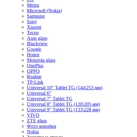
Meizu
Microsoft (Nokia)
Samsung
Sony
Xiaomi
Tecno
Asus glass
Blackview
Google
Honor
Motorola glass
OnePlus
OPPO
Realme
TP-Link
Universal 10" Tablet TG (144\253 мм)
Universal 6"
Universal 7" Tablet TG
Universal 8" Tablet TG (120\205 мм)
Universal 9" Tablet TG (133\228 мм)
VIVO
ZTE glass
Фото коробки
Nokia