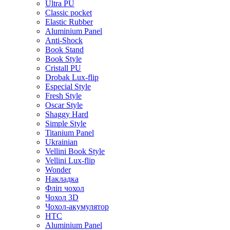
Ultra PU
Classic pocket
Elastic Rubber
Aluminium Panel
Anti-Shock
Book Stand
Book Style
Cristall PU
Drobak Lux-flip
Especial Style
Fresh Style
Oscar Style
Shaggy Hard
Simple Style
Titanium Panel
Ukrainian
Vellini Book Style
Vellini Lux-flip
Wonder
Накладка
Фліп чохол
Чохол 3D
Чохол-акумулятор
HTC
Aluminium Panel