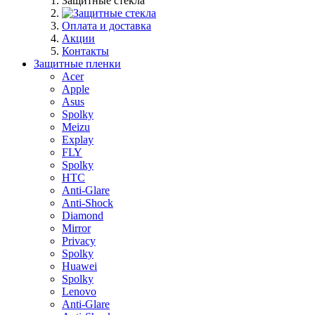
Защитные стекла
Оплата и доставка
Акции
Контакты
Защитные пленки
Acer
Apple
Asus
Spolky
Meizu
Explay
FLY
Spolky
HTC
Anti-Glare
Anti-Shock
Diamond
Mirror
Privacy
Spolky
Huawei
Spolky
Lenovo
Anti-Glare