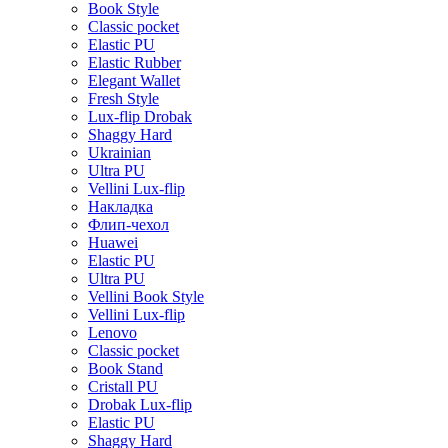
Book Style
Classic pocket
Elastic PU
Elastic Rubber
Elegant Wallet
Fresh Style
Lux-flip Drobak
Shaggy Hard
Ukrainian
Ultra PU
Vellini Lux-flip
Накладка
Флип-чехол
Huawei
Elastic PU
Ultra PU
Vellini Book Style
Vellini Lux-flip
Lenovo
Classic pocket
Book Stand
Cristall PU
Drobak Lux-flip
Elastic PU
Shaggy Hard