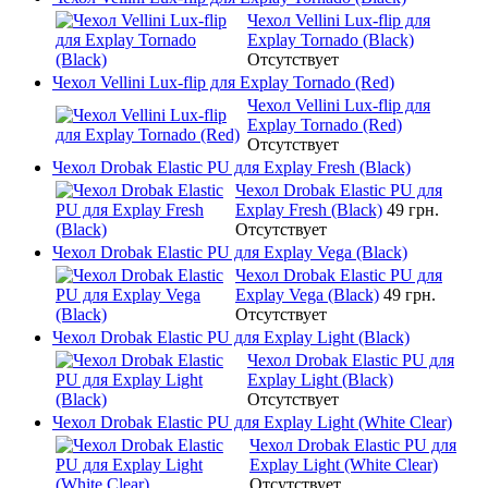
Чехол Vellini Lux-flip для
Explay Tornado (Black)
Отсутствует
Чехол Vellini Lux-flip для Explay Tornado (Red)
Чехол Vellini Lux-flip для
Explay Tornado (Red)
Отсутствует
Чехол Drobak Elastic PU для Explay Fresh (Black)
Чехол Drobak Elastic PU для
Explay Fresh (Black)
49 грн.
Отсутствует
Чехол Drobak Elastic PU для Explay Vega (Black)
Чехол Drobak Elastic PU для
Explay Vega (Black)
49 грн.
Отсутствует
Чехол Drobak Elastic PU для Explay Light (Black)
Чехол Drobak Elastic PU для
Explay Light (Black)
Отсутствует
Чехол Drobak Elastic PU для Explay Light (White Clear)
Чехол Drobak Elastic PU для
Explay Light (White Clear)
Отсутствует