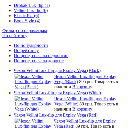
Drobak Lux-flip (1)
Vellini Lux-flip (6)
Elastic PU (6)
Book Style (4)
Фильтр по параметрам
По рейтингу
По популярности
По рейтингу
По цене, сначала недорогие
По цене, сначала дорогие
Чехол Vellini Lux-flip для Explay Vega (Black)
Чехол Vellini Lux-flip для Explay
Vega (Black)
89 грн.
Товар есть в
наличии
В корзину
Чехол Vellini Lux-flip для Explay Vega (White)
Чехол Vellini Lux-flip для Explay
Vega (White)
89 грн.
Товар есть в
наличии
В корзину
Чехол Vellini Lux-flip для Explay Vega (Red)
Чехол Vellini Lux-flip для Explay
Vega (Red)
89 грн.
Товар есть в