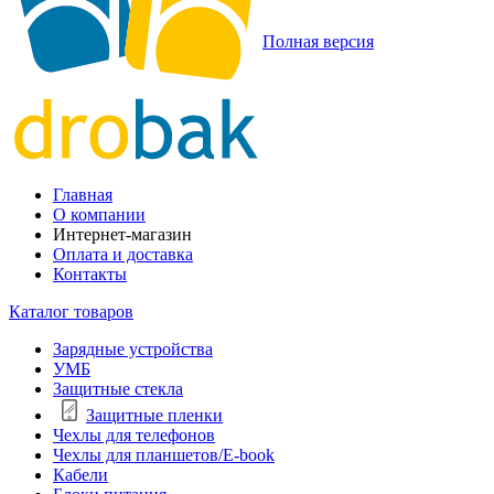
Полная версия
Главная
О компании
Интернет-магазин
Оплата и доставка
Контакты
Каталог товаров
Зарядные устройства
УМБ
Защитные стекла
Защитные пленки
Чехлы для телефонов
Чехлы для планшетов/E-book
Кабели