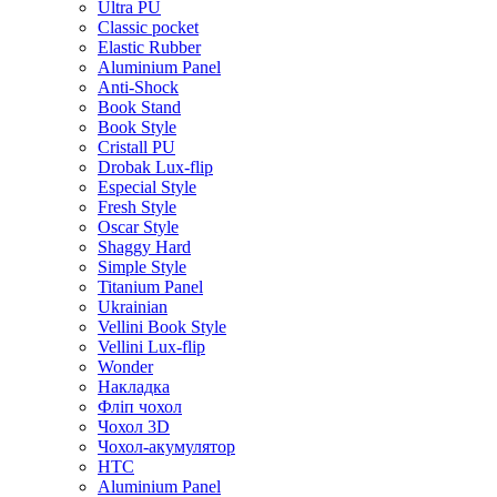
Ultra PU
Classic pocket
Elastic Rubber
Aluminium Panel
Anti-Shock
Book Stand
Book Style
Cristall PU
Drobak Lux-flip
Especial Style
Fresh Style
Oscar Style
Shaggy Hard
Simple Style
Titanium Panel
Ukrainian
Vellini Book Style
Vellini Lux-flip
Wonder
Накладка
Фліп чохол
Чохол 3D
Чохол-акумулятор
HTC
Aluminium Panel