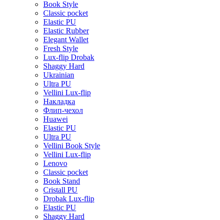
Book Style
Classic pocket
Elastic PU
Elastic Rubber
Elegant Wallet
Fresh Style
Lux-flip Drobak
Shaggy Hard
Ukrainian
Ultra PU
Vellini Lux-flip
Накладка
Флип-чехол
Huawei
Elastic PU
Ultra PU
Vellini Book Style
Vellini Lux-flip
Lenovo
Classic pocket
Book Stand
Cristall PU
Drobak Lux-flip
Elastic PU
Shaggy Hard