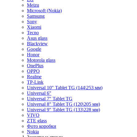
Meizu
Microsoft (Nokia)
Samsung
Sony
Xiaomi
Tecno
Asus glass
Blackview
Google
Honor
Motorola glass
OnePlus
OPPO
Realme
TP-Link
Universal 10" Tablet TG (144\253 мм)
Universal 6"
Universal 7" Tablet TG
Universal 8" Tablet TG (120\205 мм)
Universal 9" Tablet TG (133\228 мм)
VIVO
ZTE glass
Фото коробки
Nokia