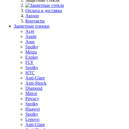
Защитные стекла
Оплата и доставка
Акции
Контакты
Защитные пленки
Acer
Apple
Asus
Spolky
Meizu
Explay
FLY
Spolky
HTC
Anti-Glare
Anti-Shock
Diamond
Mirror
Privacy
Spolky
Huawei
Spolky
Lenovo
Anti-Glare