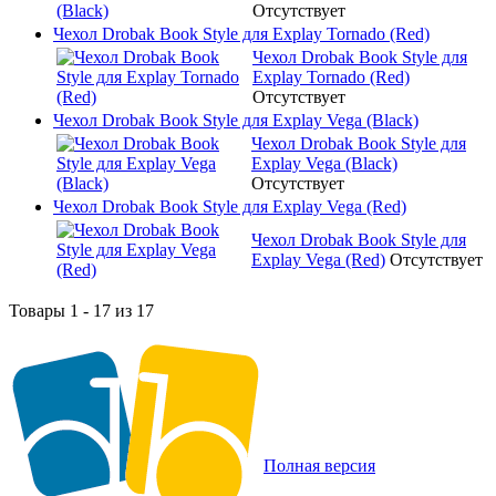
Отсутствует
Чехол Drobak Book Style для Explay Tornado (Red)
Чехол Drobak Book Style для
Explay Tornado (Red)
Отсутствует
Чехол Drobak Book Style для Explay Vega (Black)
Чехол Drobak Book Style для
Explay Vega (Black)
Отсутствует
Чехол Drobak Book Style для Explay Vega (Red)
Чехол Drobak Book Style для
Explay Vega (Red)
Отсутствует
Товары 1 - 17 из 17
Полная версия