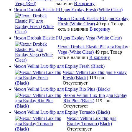
наличии
В корзину
Чехол Drobak Elastic PU для Explay Fresh (White Clear)
Чехол Drobak Elastic PU для Explay
Fresh (White Clear)
49 грн.
Товар
есть в наличии
В корзину
Чехол Drobak Elastic PU для Explay Vega (White Clear)
Чехол Drobak Elastic PU для Explay
Vega (White Clear)
49 грн.
Товар
есть в наличии
В корзину
Чехол Vellini Lux-flip для Explay Fresh (Black)
Чехол Vellini Lux-flip для Explay
Fresh (Black)
119 грн.
Отсутствует
Чехол Vellini Lux-flip для Explay Rio Plus (Black)
Чехол Vellini Lux-flip для Explay
Rio Plus (Black)
119 грн.
Отсутствует
Чехол Vellini Lux-flip для Explay Tornado (Black)
Чехол Vellini Lux-flip для
Explay Tornado (Black)
Отсутствует