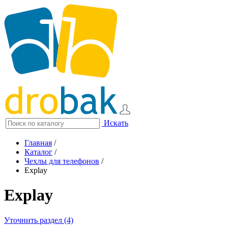
Искать
Главная
/
Каталог
/
Чехлы для телефонов
/
Explay
Explay
Уточнить раздел (4)