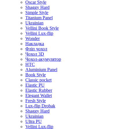
Oscar Style
Shaggy Hard
Simple Style
Titanium Panel
Ukrainian
Vellini Book Style
Vellini Lux-flip
Wonder
Накладка
Фліп чохол
Чохол 3D
Чохол-акумулятор
HTC
Aluminium Panel
Book Style
Classic pocket
Elastic PU
Elastic Rubber
Elegant Wallet
Fresh Style
Lux-flip Drobak
Shaggy Hard
Ukrainian
Ultra PU
Vellini Lux-flip