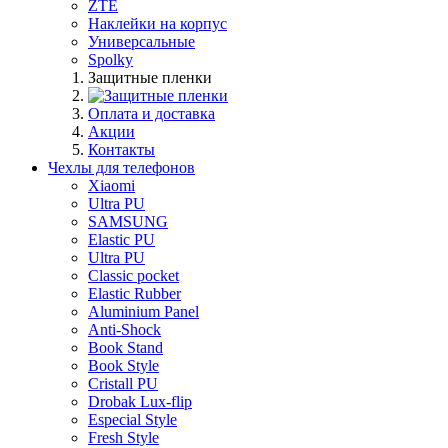
ZTE
Наклейки на корпус
Универсальные
Spolky
Защитные пленки
Оплата и доставка
Акции
Контакты
Чехлы для телефонов
Xiaomi
Ultra PU
SAMSUNG
Elastic PU
Ultra PU
Classic pocket
Elastic Rubber
Aluminium Panel
Anti-Shock
Book Stand
Book Style
Cristall PU
Drobak Lux-flip
Especial Style
Fresh Style