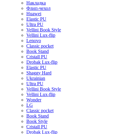
Накладка
Флип-чехол
Huawei
Elastic PU
Ultra PU
Vellini Book Style
Vellini Lux-flip
Lenovo
Classic pocket
Book Stand
Cristall PU
Drobak Lux-flip
Elastic PU
Shaggy Hard
Ukrainian
Ultra PU
Vellini Book Style
Vellini Lux-flip
Wonder
LG
Classic pocket
Book Stand
Book Style
Cristall PU
Drobak Lux-flip