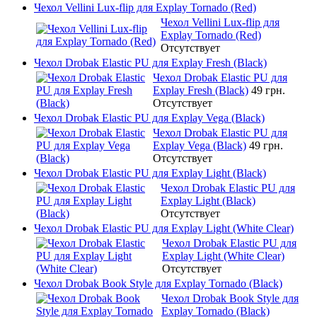
Чехол Vellini Lux-flip для Explay Tornado (Red)
Чехол Vellini Lux-flip для
Explay Tornado (Red)
Отсутствует
Чехол Drobak Elastic PU для Explay Fresh (Black)
Чехол Drobak Elastic PU для
Explay Fresh (Black)
49 грн.
Отсутствует
Чехол Drobak Elastic PU для Explay Vega (Black)
Чехол Drobak Elastic PU для
Explay Vega (Black)
49 грн.
Отсутствует
Чехол Drobak Elastic PU для Explay Light (Black)
Чехол Drobak Elastic PU для
Explay Light (Black)
Отсутствует
Чехол Drobak Elastic PU для Explay Light (White Clear)
Чехол Drobak Elastic PU для
Explay Light (White Clear)
Отсутствует
Чехол Drobak Book Style для Explay Tornado (Black)
Чехол Drobak Book Style для
Explay Tornado (Black)