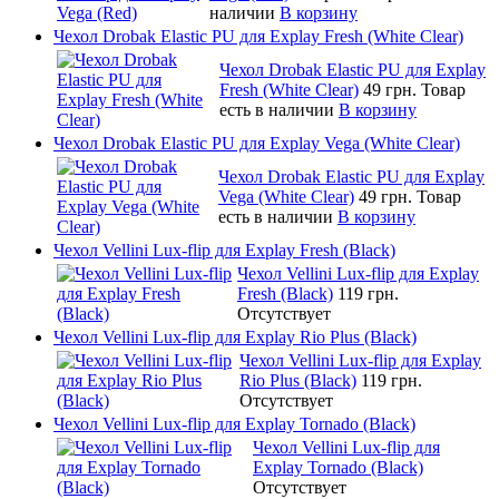
наличии
В корзину
Чехол Drobak Elastic PU для Explay Fresh (White Clear)
Чехол Drobak Elastic PU для Explay
Fresh (White Clear)
49 грн.
Товар
есть в наличии
В корзину
Чехол Drobak Elastic PU для Explay Vega (White Clear)
Чехол Drobak Elastic PU для Explay
Vega (White Clear)
49 грн.
Товар
есть в наличии
В корзину
Чехол Vellini Lux-flip для Explay Fresh (Black)
Чехол Vellini Lux-flip для Explay
Fresh (Black)
119 грн.
Отсутствует
Чехол Vellini Lux-flip для Explay Rio Plus (Black)
Чехол Vellini Lux-flip для Explay
Rio Plus (Black)
119 грн.
Отсутствует
Чехол Vellini Lux-flip для Explay Tornado (Black)
Чехол Vellini Lux-flip для
Explay Tornado (Black)
Отсутствует