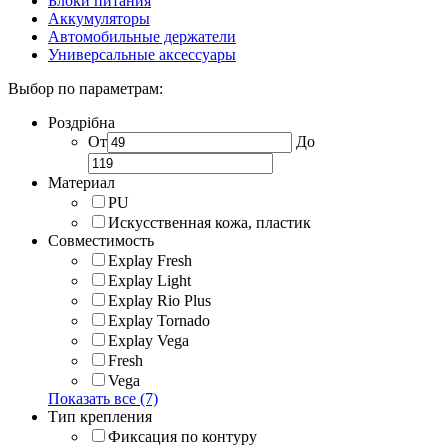
Блоки питания
Аккумуляторы
Автомобильные держатели
Универсальные аксессуары
Выбор по параметрам:
Роздрібна
От
До
Материал
PU
Искусственная кожа, пластик
Совместимость
Explay Fresh
Explay Light
Explay Rio Plus
Explay Tornado
Explay Vega
Fresh
Vega
Показать все (7)
Тип крепления
Фиксация по контуру