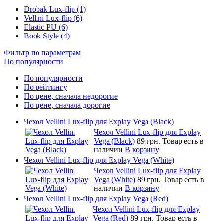
Drobak Lux-flip (1)
Vellini Lux-flip (6)
Elastic PU (6)
Book Style (4)
Фильтр по параметрам
По популярности
По популярности
По рейтингу
По цене, сначала недорогие
По цене, сначала дорогие
Чехол Vellini Lux-flip для Explay Vega (Black)
Чехол Vellini Lux-flip для Explay
Vega (Black)
89 грн.
Товар есть в
наличии
В корзину
Чехол Vellini Lux-flip для Explay Vega (White)
Чехол Vellini Lux-flip для Explay
Vega (White)
89 грн.
Товар есть в
наличии
В корзину
Чехол Vellini Lux-flip для Explay Vega (Red)
Чехол Vellini Lux-flip для Explay
Vega (Red)
89 грн.
Товар есть в