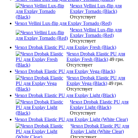
Чехол Vellini Lux-flip для
Explay Tornado (Black)
Отсутствует
Чехол Vellini Lux-flip для Explay Tornado (Red)
Чехол Vellini Lux-flip для
Explay Tornado (Red)
Отсутствует
Чехол Drobak Elastic PU для Explay Fresh (Black)
Чехол Drobak Elastic PU для
Explay Fresh (Black)
49 грн.
Отсутствует
Чехол Drobak Elastic PU для Explay Vega (Black)
Чехол Drobak Elastic PU для
Explay Vega (Black)
49 грн.
Отсутствует
Чехол Drobak Elastic PU для Explay Light (Black)
Чехол Drobak Elastic PU для
Explay Light (Black)
Отсутствует
Чехол Drobak Elastic PU для Explay Light (White Clear)
Чехол Drobak Elastic PU для
Explay Light (White Clear)
Отсутствует