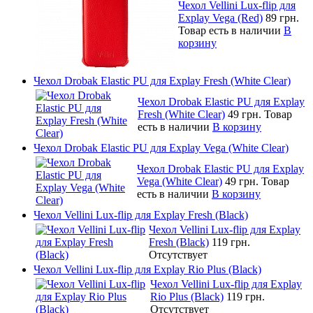
Чехол Vellini Lux-flip для
Explay Vega (Red)
89 грн.
Товар есть в наличии
В
корзину
Чехол Drobak Elastic PU для Explay Fresh (White Clear)
Чехол Drobak Elastic PU для Explay
Fresh (White Clear)
49 грн.
Товар
есть в наличии
В корзину
Чехол Drobak Elastic PU для Explay Vega (White Clear)
Чехол Drobak Elastic PU для Explay
Vega (White Clear)
49 грн.
Товар
есть в наличии
В корзину
Чехол Vellini Lux-flip для Explay Fresh (Black)
Чехол Vellini Lux-flip для Explay
Fresh (Black)
119 грн.
Отсутствует
Чехол Vellini Lux-flip для Explay Rio Plus (Black)
Чехол Vellini Lux-flip для Explay
Rio Plus (Black)
119 грн.
Отсутствует