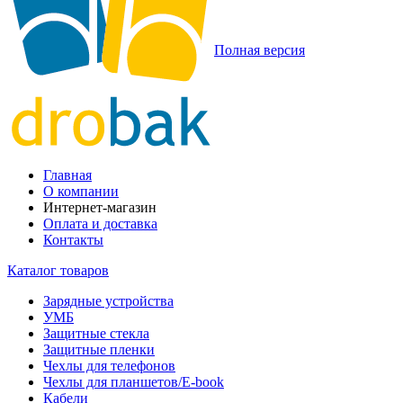
Полная версия
Главная
О компании
Интернет-магазин
Оплата и доставка
Контакты
Каталог товаров
Зарядные устройства
УМБ
Защитные стекла
Защитные пленки
Чехлы для телефонов
Чехлы для планшетов/E-book
Кабели