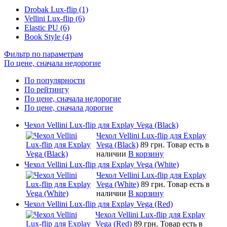
Drobak Lux-flip (1)
Vellini Lux-flip (6)
Elastic PU (6)
Book Style (4)
Фильтр по параметрам
По цене, сначала недорогие
По популярности
По рейтингу
По цене, сначала недорогие
По цене, сначала дорогие
Чехол Vellini Lux-flip для Explay Vega (Black)
Чехол Vellini Lux-flip для Explay
Vega (Black)
89 грн.
Товар есть в
наличии
В корзину
Чехол Vellini Lux-flip для Explay Vega (White)
Чехол Vellini Lux-flip для Explay
Vega (White)
89 грн.
Товар есть в
наличии
В корзину
Чехол Vellini Lux-flip для Explay Vega (Red)
Чехол Vellini Lux-flip для Explay
Vega (Red)
89 грн.
Товар есть в