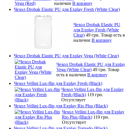
наличии
В корзину
Чехол Drobak Elastic PU для Explay Fresh (White Clear)
Чехол Drobak Elastic PU
для Explay Fresh (White
Clear)
49 грн.
Товар есть в
наличии
В корзину
Чехол Drobak Elastic PU для Explay Vega (White Clear)
Чехол Drobak Elastic PU для Explay
Vega (White Clear)
49 грн.
Товар
есть в наличии
В корзину
Чехол Vellini Lux-flip для Explay Fresh (Black)
Чехол Vellini Lux-flip для Explay
Fresh (Black)
119 грн.
Отсутствует
Чехол Vellini Lux-flip для Explay Rio Plus (Black)
Чехол Vellini Lux-flip для Explay
Rio Plus (Black)
119 грн.
Отсутствует
Чехол Vellini Lux-flip для Explay Tornado (Black)