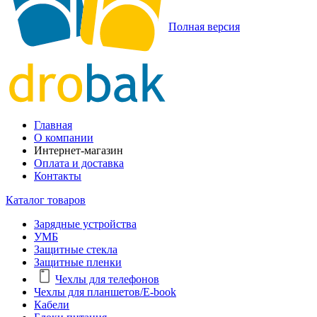
Полная версия
Главная
О компании
Интернет-магазин
Оплата и доставка
Контакты
Каталог товаров
Зарядные устройства
УМБ
Защитные стекла
Защитные пленки
Чехлы для телефонов
Чехлы для планшетов/E-book
Кабели