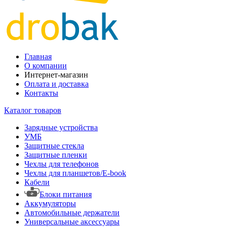
Главная
О компании
Интернет-магазин
Оплата и доставка
Контакты
Каталог товаров
Зарядные устройства
УМБ
Защитные стекла
Защитные пленки
Чехлы для телефонов
Чехлы для планшетов/E-book
Кабели
Блоки питания
Аккумуляторы
Автомобильные держатели
Универсальные аксессуары