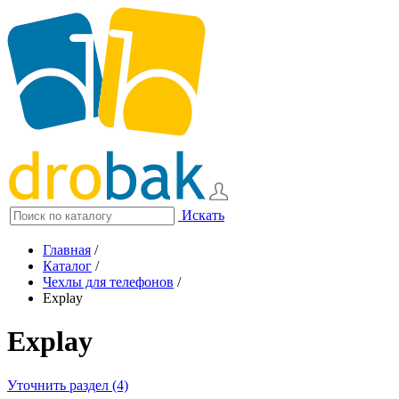
Искать
Главная
/
Каталог
/
Чехлы для телефонов
/
Explay
Explay
Уточнить раздел (4)