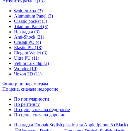
Уточнить раздел (13)
Фліп чохол (3)
Aluminium Panel (3)
Classic pocket (3)
Titanium Panel (3)
Накладка (3)
Anti-Shock (21)
Cristall PU (4)
Elastic PU (18)
Elegant Wallet (3)
Ultra PU (11)
Vellini Lux-flip (3)
Wonder (10)
Чохол 3D (11)
Фильтр по параметрам
По цене, сначала недорогие
По популярности
По рейтингу
По цене, сначала недорогие
По цене, сначала дорогие
Накладка Drobak Stylish plastic для Apple Iphone 5 (Black)
Накладка Drobak Stylish plastic