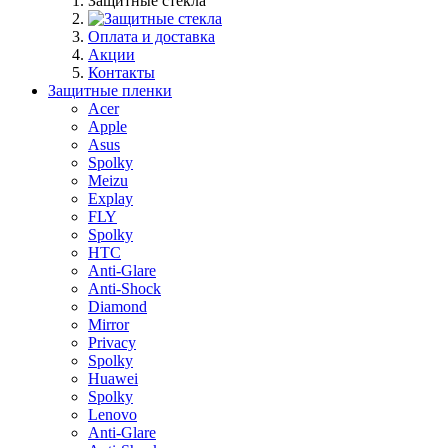
Защитные стекла
Оплата и доставка
Акции
Контакты
Защитные пленки
Acer
Apple
Asus
Spolky
Meizu
Explay
FLY
Spolky
HTC
Anti-Glare
Anti-Shock
Diamond
Mirror
Privacy
Spolky
Huawei
Spolky
Lenovo
Anti-Glare