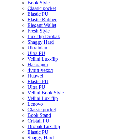
Book Style
Classic pocket
Elastic PU
Elastic Rubber
Elegant Wallet
Fresh Style
Lux-flip Drobak
Shaggy Hard
Ukrainian
Ultra PU
Vellini Lux-flip
Накладка
Флип-чехол
Huawei
Elastic PU
Ultra PU
Vellini Book Style
Vellini Lux-flip
Lenovo
Classic pocket
Book Stand
Cristall PU
Drobak Lux-flip
Elastic PU
Shaggy Hard