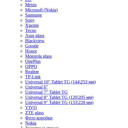
Meizu
Microsoft (Nokia)
Samsung
Sony
Xiaomi
Tecno
Asus glass
Blackview
Google
Honor
Motorola glass
OnePlus
OPPO
Realme
TP-Link
Universal 10" Tablet TG (144\253 мм)
Universal 6"
Universal 7" Tablet TG
Universal 8" Tablet TG (120\205 мм)
Universal 9" Tablet TG (133\228 мм)
VIVO
ZTE glass
Фото коробки
Nokia