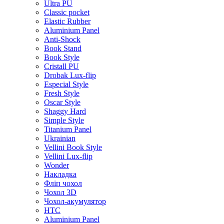
Ultra PU
Classic pocket
Elastic Rubber
Aluminium Panel
Anti-Shock
Book Stand
Book Style
Cristall PU
Drobak Lux-flip
Especial Style
Fresh Style
Oscar Style
Shaggy Hard
Simple Style
Titanium Panel
Ukrainian
Vellini Book Style
Vellini Lux-flip
Wonder
Накладка
Фліп чохол
Чохол 3D
Чохол-акумулятор
HTC
Aluminium Panel