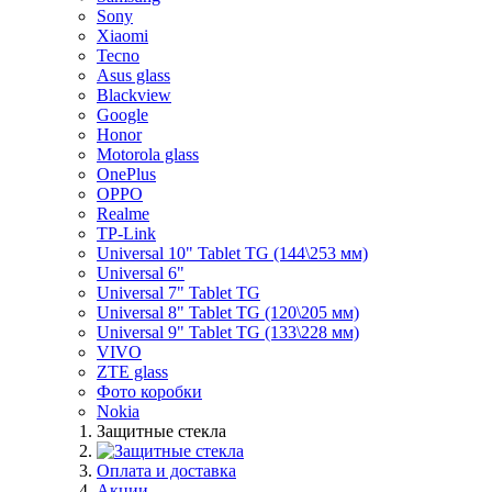
Sony
Xiaomi
Tecno
Asus glass
Blackview
Google
Honor
Motorola glass
OnePlus
OPPO
Realme
TP-Link
Universal 10" Tablet TG (144\253 мм)
Universal 6"
Universal 7" Tablet TG
Universal 8" Tablet TG (120\205 мм)
Universal 9" Tablet TG (133\228 мм)
VIVO
ZTE glass
Фото коробки
Nokia
Защитные стекла
Оплата и доставка
Акции