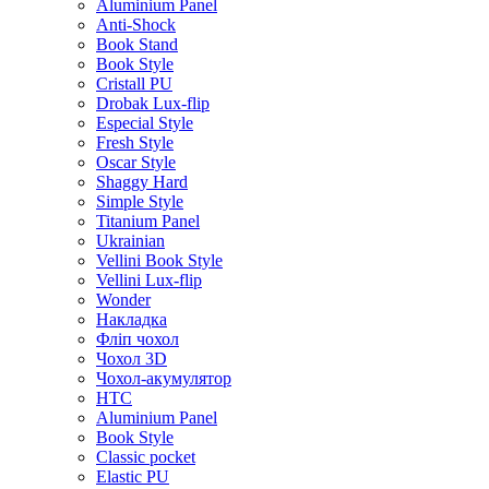
Aluminium Panel
Anti-Shock
Book Stand
Book Style
Cristall PU
Drobak Lux-flip
Especial Style
Fresh Style
Oscar Style
Shaggy Hard
Simple Style
Titanium Panel
Ukrainian
Vellini Book Style
Vellini Lux-flip
Wonder
Накладка
Фліп чохол
Чохол 3D
Чохол-акумулятор
HTC
Aluminium Panel
Book Style
Classic pocket
Elastic PU