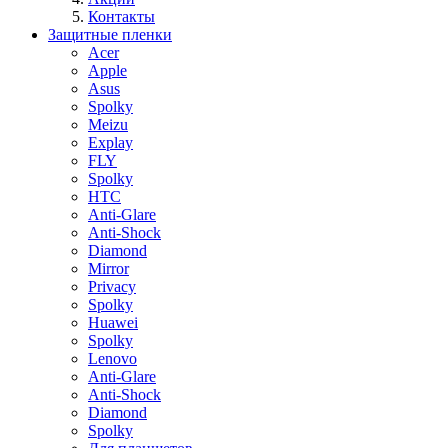
Контакты
Защитные пленки
Acer
Apple
Asus
Spolky
Meizu
Explay
FLY
Spolky
HTC
Anti-Glare
Anti-Shock
Diamond
Mirror
Privacy
Spolky
Huawei
Spolky
Lenovo
Anti-Glare
Anti-Shock
Diamond
Spolky