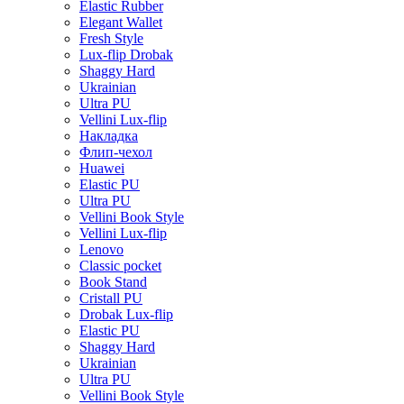
Elastic Rubber
Elegant Wallet
Fresh Style
Lux-flip Drobak
Shaggy Hard
Ukrainian
Ultra PU
Vellini Lux-flip
Накладка
Флип-чехол
Huawei
Elastic PU
Ultra PU
Vellini Book Style
Vellini Lux-flip
Lenovo
Classic pocket
Book Stand
Cristall PU
Drobak Lux-flip
Elastic PU
Shaggy Hard
Ukrainian
Ultra PU
Vellini Book Style