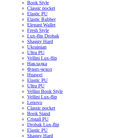
Book Style
Classic pocket
Elastic PU
Elastic Rubber
Elegant Wallet
Fresh Style
Lux-flip Drobak
Shaggy Hard
Ukrainian
Ultra PU
Vellini Lux-flip
Накладка
Флип-чехол
Huawei
Elastic PU
Ultra PU
Vellini Book Style
Vellini Lux-flip
Lenovo
Classic pocket
Book Stand
Cristall PU
Drobak Lux-flip
Elastic PU
Shaggy Hard