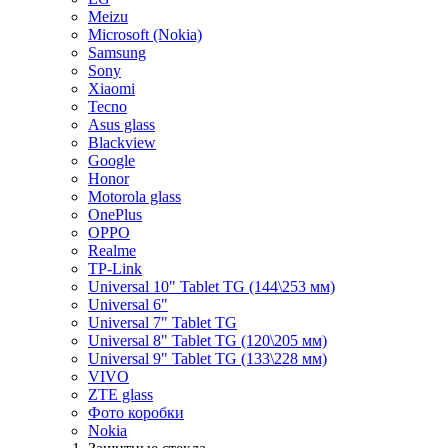
Meizu
Microsoft (Nokia)
Samsung
Sony
Xiaomi
Tecno
Asus glass
Blackview
Google
Honor
Motorola glass
OnePlus
OPPO
Realme
TP-Link
Universal 10" Tablet TG (144\253 мм)
Universal 6"
Universal 7" Tablet TG
Universal 8" Tablet TG (120\205 мм)
Universal 9" Tablet TG (133\228 мм)
VIVO
ZTE glass
Фото коробки
Nokia