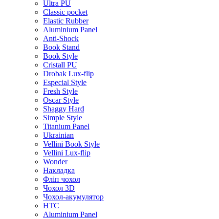
Ultra PU
Classic pocket
Elastic Rubber
Aluminium Panel
Anti-Shock
Book Stand
Book Style
Cristall PU
Drobak Lux-flip
Especial Style
Fresh Style
Oscar Style
Shaggy Hard
Simple Style
Titanium Panel
Ukrainian
Vellini Book Style
Vellini Lux-flip
Wonder
Накладка
Фліп чохол
Чохол 3D
Чохол-акумулятор
HTC
Aluminium Panel