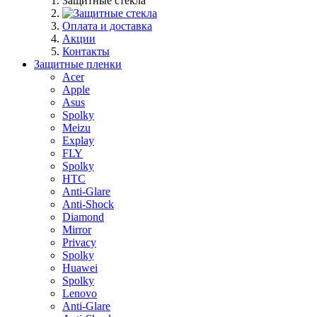
Защитные стекла
Оплата и доставка
Акции
Контакты
Защитные пленки
Acer
Apple
Asus
Spolky
Meizu
Explay
FLY
Spolky
HTC
Anti-Glare
Anti-Shock
Diamond
Mirror
Privacy
Spolky
Huawei
Spolky
Lenovo
Anti-Glare