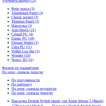
Уточнить раздел (13)
Фліп чохол (3)
Aluminium Panel (3)
Classic pocket (3)
Titanium Panel (3)
Накладка (3)
Anti-Shock (21)
Cristall PU (4)
Elastic PU (18)
Elegant Wallet (3)
Ultra PU (11)
Vellini Lux-flip (3)
Wonder (10)
Чохол 3D (11)
Фильтр по параметрам
По цене, сначала дорогие
По популярности
По рейтингу
По цене, сначала недорогие
По цене, сначала дорогие
Накладка Drobak Stylish plastic для Apple Iphone 5 (Black)
Накладка Drobak Stylish plastic