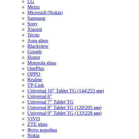
LG
Meizu
Microsoft (Nokia)
Samsung
Sony
Xiaomi
Tecno
Asus glass
Blackview
Google
Honor
Motorola glass
OnePlus
OPPO
Realme
TP-Link
Universal 10" Tablet TG (144\253 мм)
Universal 6"
Universal 7" Tablet TG
Universal 8" Tablet TG (120\205 мм)
Universal 9" Tablet TG (133\228 мм)
VIVO
ZTE glass
Фото коробки
Nokia