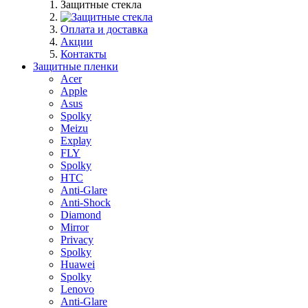
Защитные стекла
Оплата и доставка
Акции
Контакты
Защитные пленки
Acer
Apple
Asus
Spolky
Meizu
Explay
FLY
Spolky
HTC
Anti-Glare
Anti-Shock
Diamond
Mirror
Privacy
Spolky
Huawei
Spolky
Lenovo
Anti-Glare