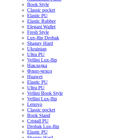
Book Style
Classic pocket
Elastic PU
Elastic Rubber
Elegant Wallet
Fresh Style
Lux-flip Drobak
Shaggy Hard
Ukrainian
Ultra PU
Vellini Lux-flip
Накладка
Флип-чехол
Huawei
Elastic PU
Ultra PU
Vellini Book Style
Vellini Lux-flip
Lenovo
Classic pocket
Book Stand
Cristall PU
Drobak Lux-flip
Elastic PU
Shaggy Hard