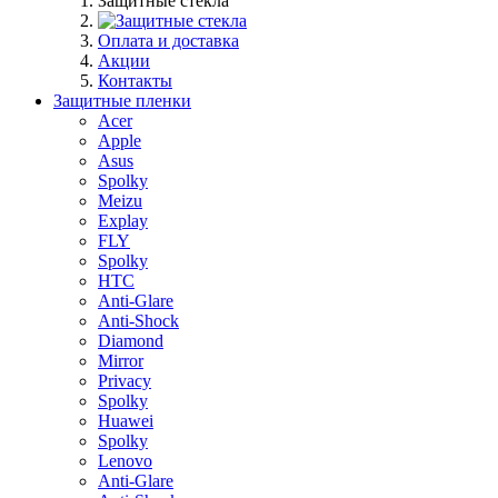
Защитные стекла
Оплата и доставка
Акции
Контакты
Защитные пленки
Acer
Apple
Asus
Spolky
Meizu
Explay
FLY
Spolky
HTC
Anti-Glare
Anti-Shock
Diamond
Mirror
Privacy
Spolky
Huawei
Spolky
Lenovo
Anti-Glare