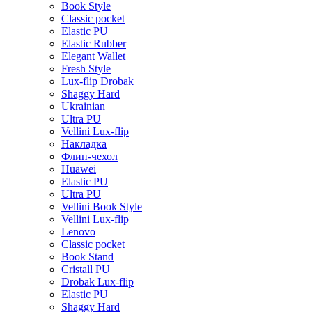
Book Style
Classic pocket
Elastic PU
Elastic Rubber
Elegant Wallet
Fresh Style
Lux-flip Drobak
Shaggy Hard
Ukrainian
Ultra PU
Vellini Lux-flip
Накладка
Флип-чехол
Huawei
Elastic PU
Ultra PU
Vellini Book Style
Vellini Lux-flip
Lenovo
Classic pocket
Book Stand
Cristall PU
Drobak Lux-flip
Elastic PU
Shaggy Hard