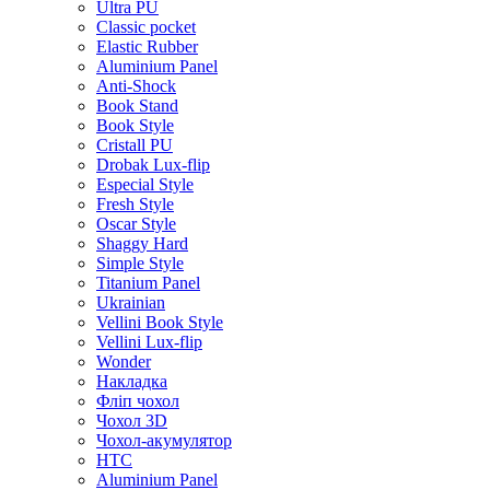
Ultra PU
Classic pocket
Elastic Rubber
Aluminium Panel
Anti-Shock
Book Stand
Book Style
Cristall PU
Drobak Lux-flip
Especial Style
Fresh Style
Oscar Style
Shaggy Hard
Simple Style
Titanium Panel
Ukrainian
Vellini Book Style
Vellini Lux-flip
Wonder
Накладка
Фліп чохол
Чохол 3D
Чохол-акумулятор
HTC
Aluminium Panel