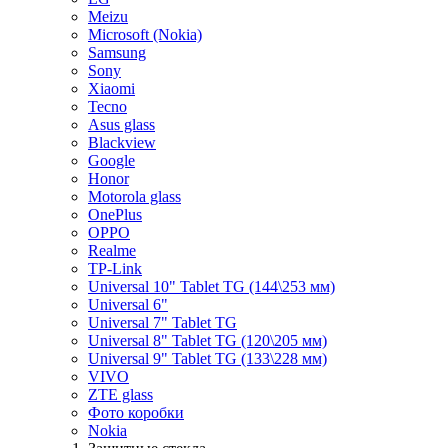
Meizu
Microsoft (Nokia)
Samsung
Sony
Xiaomi
Tecno
Asus glass
Blackview
Google
Honor
Motorola glass
OnePlus
OPPO
Realme
TP-Link
Universal 10" Tablet TG (144\253 мм)
Universal 6"
Universal 7" Tablet TG
Universal 8" Tablet TG (120\205 мм)
Universal 9" Tablet TG (133\228 мм)
VIVO
ZTE glass
Фото коробки
Nokia