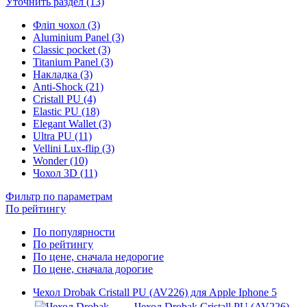
Уточнить раздел (13)
Фліп чохол (3)
Aluminium Panel (3)
Classic pocket (3)
Titanium Panel (3)
Накладка (3)
Anti-Shock (21)
Cristall PU (4)
Elastic PU (18)
Elegant Wallet (3)
Ultra PU (11)
Vellini Lux-flip (3)
Wonder (10)
Чохол 3D (11)
Фильтр по параметрам
По рейтингу
По популярности
По рейтингу
По цене, сначала недорогие
По цене, сначала дорогие
Чехол Drobak Cristall PU (AV226) для Apple Iphone 5
Чехол Drobak Cristall PU (AV226)