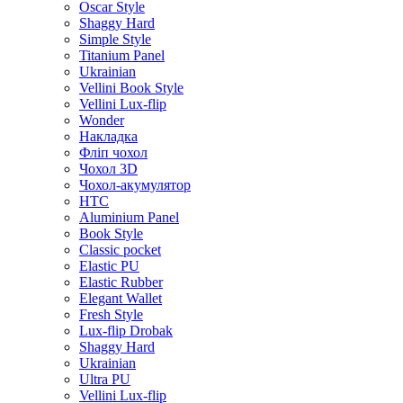
Oscar Style
Shaggy Hard
Simple Style
Titanium Panel
Ukrainian
Vellini Book Style
Vellini Lux-flip
Wonder
Накладка
Фліп чохол
Чохол 3D
Чохол-акумулятор
HTC
Aluminium Panel
Book Style
Classic pocket
Elastic PU
Elastic Rubber
Elegant Wallet
Fresh Style
Lux-flip Drobak
Shaggy Hard
Ukrainian
Ultra PU
Vellini Lux-flip