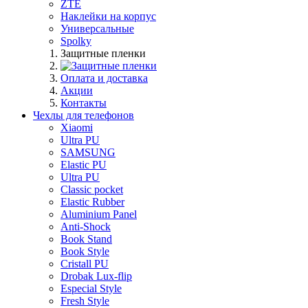
ZTE
Наклейки на корпус
Универсальные
Spolky
Защитные пленки
Оплата и доставка
Акции
Контакты
Чехлы для телефонов
Xiaomi
Ultra PU
SAMSUNG
Elastic PU
Ultra PU
Classic pocket
Elastic Rubber
Aluminium Panel
Anti-Shock
Book Stand
Book Style
Cristall PU
Drobak Lux-flip
Especial Style
Fresh Style