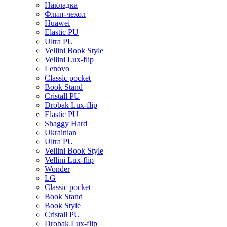
Накладка
Флип-чехол
Huawei
Elastic PU
Ultra PU
Vellini Book Style
Vellini Lux-flip
Lenovo
Classic pocket
Book Stand
Cristall PU
Drobak Lux-flip
Elastic PU
Shaggy Hard
Ukrainian
Ultra PU
Vellini Book Style
Vellini Lux-flip
Wonder
LG
Classic pocket
Book Stand
Book Style
Cristall PU
Drobak Lux-flip