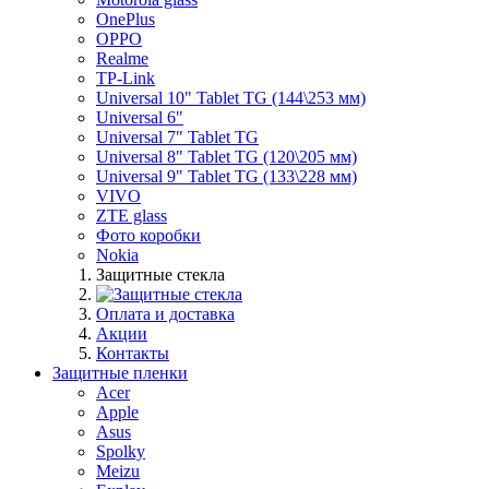
OnePlus
OPPO
Realme
TP-Link
Universal 10" Tablet TG (144\253 мм)
Universal 6"
Universal 7" Tablet TG
Universal 8" Tablet TG (120\205 мм)
Universal 9" Tablet TG (133\228 мм)
VIVO
ZTE glass
Фото коробки
Nokia
Защитные стекла
Оплата и доставка
Акции
Контакты
Защитные пленки
Acer
Apple
Asus
Spolky
Meizu