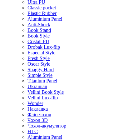
Ultra PU
Classic pocket
Elastic Rubber
Aluminium Panel
Anti-Shock
Book Stand
Book Style
Cristall PU
Drobak Lux-flip
Especial Style
Fresh Style
Oscar Style
Shaggy Hard
Simple Style
Titanium Panel
Ukrainian
Vellini Book Style
Vellini Lux-flip
Wonder
Накладка
Фліп чохол
Чохол 3D
Чохол-акумулятор
HTC
Aluminium Panel