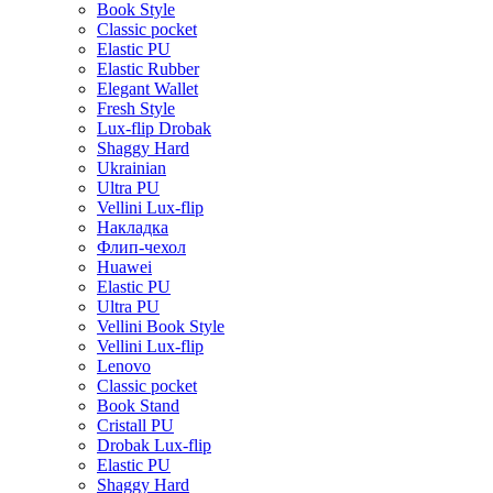
Book Style
Classic pocket
Elastic PU
Elastic Rubber
Elegant Wallet
Fresh Style
Lux-flip Drobak
Shaggy Hard
Ukrainian
Ultra PU
Vellini Lux-flip
Накладка
Флип-чехол
Huawei
Elastic PU
Ultra PU
Vellini Book Style
Vellini Lux-flip
Lenovo
Classic pocket
Book Stand
Cristall PU
Drobak Lux-flip
Elastic PU
Shaggy Hard