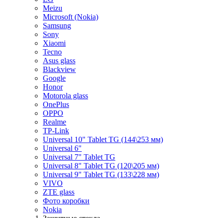
Meizu
Microsoft (Nokia)
Samsung
Sony
Xiaomi
Tecno
Asus glass
Blackview
Google
Honor
Motorola glass
OnePlus
OPPO
Realme
TP-Link
Universal 10" Tablet TG (144\253 мм)
Universal 6"
Universal 7" Tablet TG
Universal 8" Tablet TG (120\205 мм)
Universal 9" Tablet TG (133\228 мм)
VIVO
ZTE glass
Фото коробки
Nokia