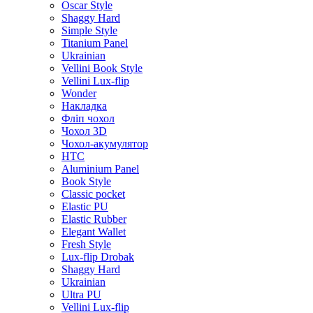
Oscar Style
Shaggy Hard
Simple Style
Titanium Panel
Ukrainian
Vellini Book Style
Vellini Lux-flip
Wonder
Накладка
Фліп чохол
Чохол 3D
Чохол-акумулятор
HTC
Aluminium Panel
Book Style
Classic pocket
Elastic PU
Elastic Rubber
Elegant Wallet
Fresh Style
Lux-flip Drobak
Shaggy Hard
Ukrainian
Ultra PU
Vellini Lux-flip