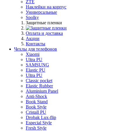
ZTE
Наклейки на корпус
Универсальные
Spolky
Защитные пленки
Оплата и доставка
Акции
Контакты
Чехлы для телефонов
Xiaomi
Ultra PU
SAMSUNG
Elastic PU
Ultra PU
Classic pocket
Elastic Rubber
Aluminium Panel
Anti-Shock
Book Stand
Book Style
Cristall PU
Drobak Lux-flip
Especial Style
Fresh Style