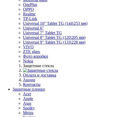
OnePlus
OPPO
Realme
TP-Link
Universal 10" Tablet TG (144\253 мм)
Universal 6"
Universal 7" Tablet TG
Universal 8" Tablet TG (120\205 мм)
Universal 9" Tablet TG (133\228 мм)
VIVO
ZTE glass
Фото коробки
Nokia
Защитные стекла
Оплата и доставка
Акции
Контакты
Защитные пленки
Acer
Apple
Asus
Spolky
Meizu