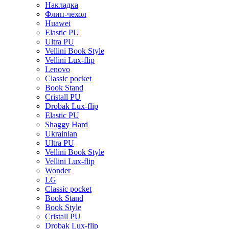
Накладка
Флип-чехол
Huawei
Elastic PU
Ultra PU
Vellini Book Style
Vellini Lux-flip
Lenovo
Classic pocket
Book Stand
Cristall PU
Drobak Lux-flip
Elastic PU
Shaggy Hard
Ukrainian
Ultra PU
Vellini Book Style
Vellini Lux-flip
Wonder
LG
Classic pocket
Book Stand
Book Style
Cristall PU
Drobak Lux-flip