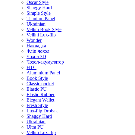
Oscar Style
Shaggy Hard
Simple Style
Titanium Panel
Ukrainian
Vellini Book Style
Vellini Lux-flip
Wonder
Накладка
Фліп чохол
Чохол 3D
Чохол-акумулятор
HTC
Aluminium Panel
Book Style
Classic pocket
Elastic PU
Elastic Rubber
Elegant Wallet
Fresh Style
Lux-flip Drobak
Shaggy Hard
Ukrainian
Ultra PU
Vellini Lux-flip