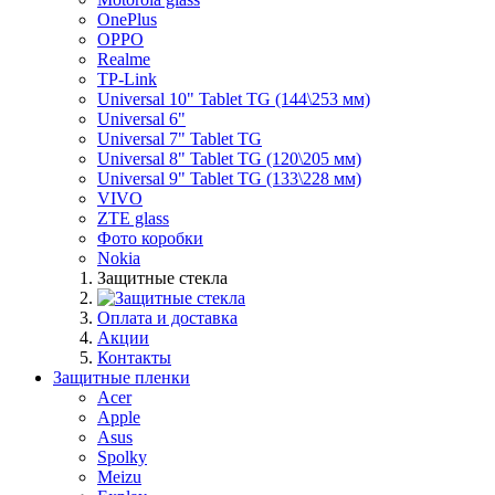
OnePlus
OPPO
Realme
TP-Link
Universal 10" Tablet TG (144\253 мм)
Universal 6"
Universal 7" Tablet TG
Universal 8" Tablet TG (120\205 мм)
Universal 9" Tablet TG (133\228 мм)
VIVO
ZTE glass
Фото коробки
Nokia
Защитные стекла
Оплата и доставка
Акции
Контакты
Защитные пленки
Acer
Apple
Asus
Spolky
Meizu