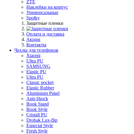
ZTE
Наклейки на корпус
Универсальные
Spolky
Защитные пленки
Оплата и доставка
Акции
Контакты
Чехлы для телефонов
Xiaomi
Ultra PU
SAMSUNG
Elastic PU
Ultra PU
Classic pocket
Elastic Rubber
Aluminium Panel
Anti-Shock
Book Stand
Book Style
Cristall PU
Drobak Lux-flip
Especial Style
Fresh Style