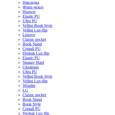
Накладка
Флип-чехол
Huawei
Elastic PU
Ultra PU
Vellini Book Style
Vellini Lux-flip
Lenovo
Classic pocket
Book Stand
Cristall PU
Drobak Lux-flip
Elastic PU
Shaggy Hard
Ukrainian
Ultra PU
Vellini Book Style
Vellini Lux-flip
Wonder
LG
Classic pocket
Book Stand
Book Style
Cristall PU
Drobak Lux-flip