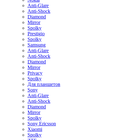
Anti-Glare
Anti-Shock
Diamond
Mirror
Spolky
Prestigio
Spolky
Samsung
Anti-Glare
Anti-Shock
Diamond
Mirror
Privacy
Spolky
Для планшетов
Sony
Anti-Glare
Anti-Shock
Diamond
Mirror
Spolky
Sony Ericsson
Xiaomi
Spolky