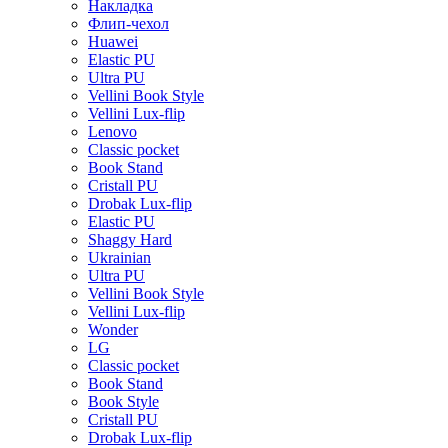
Накладка
Флип-чехол
Huawei
Elastic PU
Ultra PU
Vellini Book Style
Vellini Lux-flip
Lenovo
Classic pocket
Book Stand
Cristall PU
Drobak Lux-flip
Elastic PU
Shaggy Hard
Ukrainian
Ultra PU
Vellini Book Style
Vellini Lux-flip
Wonder
LG
Classic pocket
Book Stand
Book Style
Cristall PU
Drobak Lux-flip