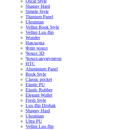
Oscar Style
Shaggy Hard
Simple Style
Titanium Panel
Ukrainian
Vellini Book Style
Vellini Lux-flip
Wonder
Накладка
Фліп чохол
Чохол 3D
Чохол-акумулятор
HTC
Aluminium Panel
Book Style
Classic pocket
Elastic PU
Elastic Rubber
Elegant Wallet
Fresh Style
Lux-flip Drobak
Shaggy Hard
Ukrainian
Ultra PU
Vellini Lux-flip