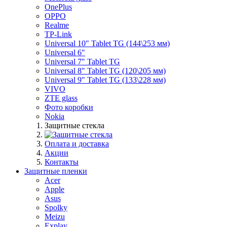
OnePlus
OPPO
Realme
TP-Link
Universal 10" Tablet TG (144\253 мм)
Universal 6"
Universal 7" Tablet TG
Universal 8" Tablet TG (120\205 мм)
Universal 9" Tablet TG (133\228 мм)
VIVO
ZTE glass
Фото коробки
Nokia
Защитные стекла
Оплата и доставка
Акции
Контакты
Защитные пленки
Acer
Apple
Asus
Spolky
Meizu
Explay