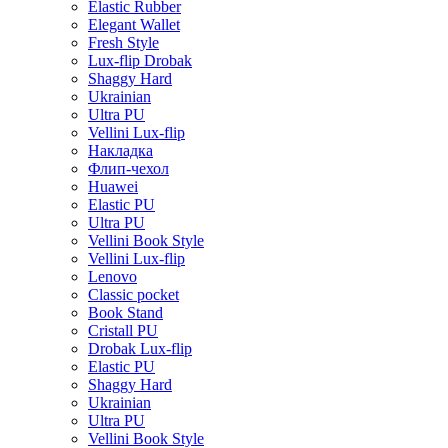
Elastic Rubber
Elegant Wallet
Fresh Style
Lux-flip Drobak
Shaggy Hard
Ukrainian
Ultra PU
Vellini Lux-flip
Накладка
Флип-чехол
Huawei
Elastic PU
Ultra PU
Vellini Book Style
Vellini Lux-flip
Lenovo
Classic pocket
Book Stand
Cristall PU
Drobak Lux-flip
Elastic PU
Shaggy Hard
Ukrainian
Ultra PU
Vellini Book Style