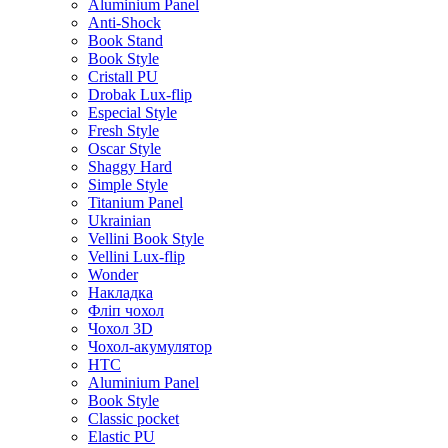
Aluminium Panel
Anti-Shock
Book Stand
Book Style
Cristall PU
Drobak Lux-flip
Especial Style
Fresh Style
Oscar Style
Shaggy Hard
Simple Style
Titanium Panel
Ukrainian
Vellini Book Style
Vellini Lux-flip
Wonder
Накладка
Фліп чохол
Чохол 3D
Чохол-акумулятор
HTC
Aluminium Panel
Book Style
Classic pocket
Elastic PU