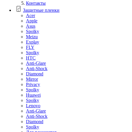
Контакты
Защитные пленки
Acer
Apple
Asus
Spolky
Meizu
Explay
FLY
Spolky
HTC
Anti-Glare
Anti-Shock
Diamond
Mirror
Privacy
Spolky
Huawei
Spolky
Lenovo
Anti-Glare
Anti-Shock
Diamond
Spolky