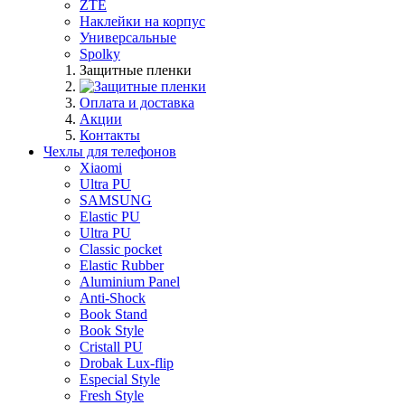
ZTE
Наклейки на корпус
Универсальные
Spolky
Защитные пленки
Оплата и доставка
Акции
Контакты
Чехлы для телефонов
Xiaomi
Ultra PU
SAMSUNG
Elastic PU
Ultra PU
Classic pocket
Elastic Rubber
Aluminium Panel
Anti-Shock
Book Stand
Book Style
Cristall PU
Drobak Lux-flip
Especial Style
Fresh Style