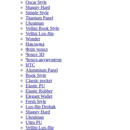
Oscar Style
Shaggy Hard
Simple Style
Titanium Panel
Ukrainian
Vellini Book Style
Vellini Lux-flip
Wonder
Накладка
Фліп чохол
Чохол 3D
Чохол-акумулятор
HTC
Aluminium Panel
Book Style
Classic pocket
Elastic PU
Elastic Rubber
Elegant Wallet
Fresh Style
Lux-flip Drobak
Shaggy Hard
Ukrainian
Ultra PU
Vellini Lux-flip