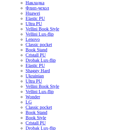
Накладка
Флип-чехол
Huawei
Elastic PU
Ultra PU
Vellini Book Style
Vellini Lux-flip
Lenovo
Classic pocket
Book Stand
Cristall PU
Drobak Lux-flip
Elastic PU
Shaggy Hard
Ukrainian
Ultra PU
Vellini Book Style
Vellini Lux-flip
Wonder
LG
Classic pocket
Book Stand
Book Style
Cristall PU
Drobak Lux-flip