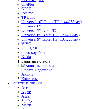
OnePlus
OPPO
Realme
TP-Link
Universal 10" Tablet TG (144\253 мм)
Universal 6"
Universal 7" Tablet TG
Universal 8" Tablet TG (120\205 мм)
Universal 9" Tablet TG (133\228 мм)
VIVO
ZTE glass
Фото коробки
Nokia
Защитные стекла
Оплата и доставка
Акции
Контакты
Защитные пленки
Acer
Apple
Asus
Spolky
Meizu