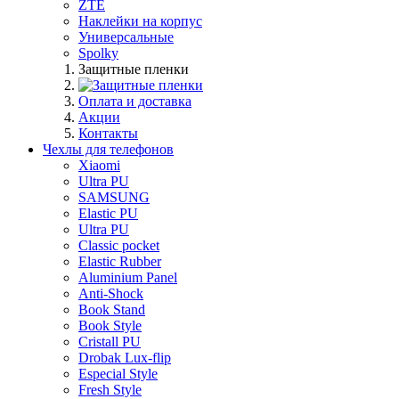
ZTE
Наклейки на корпус
Универсальные
Spolky
Защитные пленки
Оплата и доставка
Акции
Контакты
Чехлы для телефонов
Xiaomi
Ultra PU
SAMSUNG
Elastic PU
Ultra PU
Classic pocket
Elastic Rubber
Aluminium Panel
Anti-Shock
Book Stand
Book Style
Cristall PU
Drobak Lux-flip
Especial Style
Fresh Style