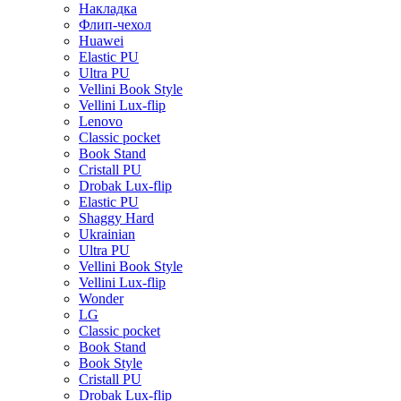
Накладка
Флип-чехол
Huawei
Elastic PU
Ultra PU
Vellini Book Style
Vellini Lux-flip
Lenovo
Classic pocket
Book Stand
Cristall PU
Drobak Lux-flip
Elastic PU
Shaggy Hard
Ukrainian
Ultra PU
Vellini Book Style
Vellini Lux-flip
Wonder
LG
Classic pocket
Book Stand
Book Style
Cristall PU
Drobak Lux-flip