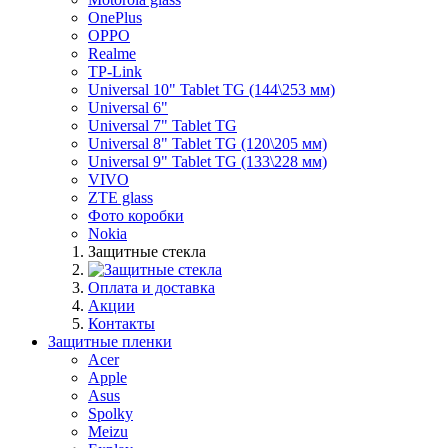
OnePlus
OPPO
Realme
TP-Link
Universal 10" Tablet TG (144\253 мм)
Universal 6"
Universal 7" Tablet TG
Universal 8" Tablet TG (120\205 мм)
Universal 9" Tablet TG (133\228 мм)
VIVO
ZTE glass
Фото коробки
Nokia
Защитные стекла
Оплата и доставка
Акции
Контакты
Защитные пленки
Acer
Apple
Asus
Spolky
Meizu