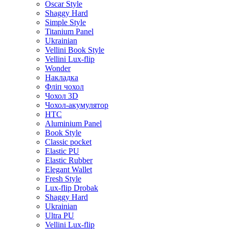
Oscar Style
Shaggy Hard
Simple Style
Titanium Panel
Ukrainian
Vellini Book Style
Vellini Lux-flip
Wonder
Накладка
Фліп чохол
Чохол 3D
Чохол-акумулятор
HTC
Aluminium Panel
Book Style
Classic pocket
Elastic PU
Elastic Rubber
Elegant Wallet
Fresh Style
Lux-flip Drobak
Shaggy Hard
Ukrainian
Ultra PU
Vellini Lux-flip