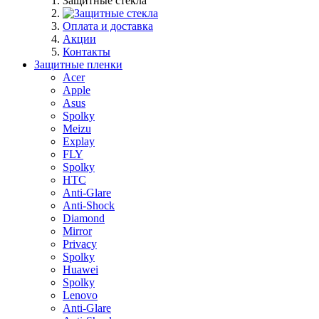
Защитные стекла
Оплата и доставка
Акции
Контакты
Защитные пленки
Acer
Apple
Asus
Spolky
Meizu
Explay
FLY
Spolky
HTC
Anti-Glare
Anti-Shock
Diamond
Mirror
Privacy
Spolky
Huawei
Spolky
Lenovo
Anti-Glare