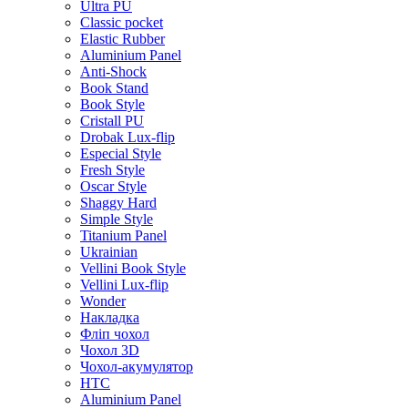
Ultra PU
Classic pocket
Elastic Rubber
Aluminium Panel
Anti-Shock
Book Stand
Book Style
Cristall PU
Drobak Lux-flip
Especial Style
Fresh Style
Oscar Style
Shaggy Hard
Simple Style
Titanium Panel
Ukrainian
Vellini Book Style
Vellini Lux-flip
Wonder
Накладка
Фліп чохол
Чохол 3D
Чохол-акумулятор
HTC
Aluminium Panel