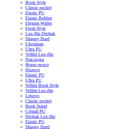
Book Style
Classic pocket
Elastic PU
Elastic Rubber
Elegant Wallet
Fresh Style
Lux-flip Drobak
Shaggy Hard
Ukrainian
Ultra PU
Vellini Lux-flip
Накладка
Флип-чехол
Huawei
Elastic PU
Ultra PU
Vellini Book Style
Vellini Lux-flip
Lenovo
Classic pocket
Book Stand
Cristall PU
Drobak Lux-flip
Elastic PU
Shaggy Hard