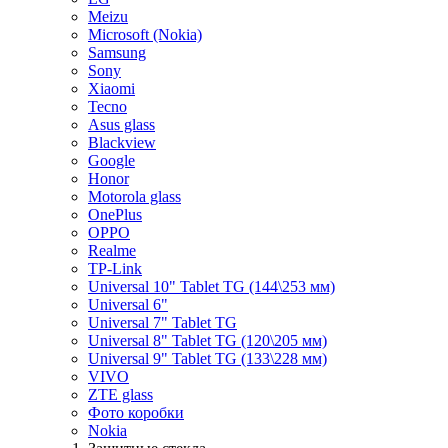
Meizu
Microsoft (Nokia)
Samsung
Sony
Xiaomi
Tecno
Asus glass
Blackview
Google
Honor
Motorola glass
OnePlus
OPPO
Realme
TP-Link
Universal 10" Tablet TG (144\253 мм)
Universal 6"
Universal 7" Tablet TG
Universal 8" Tablet TG (120\205 мм)
Universal 9" Tablet TG (133\228 мм)
VIVO
ZTE glass
Фото коробки
Nokia