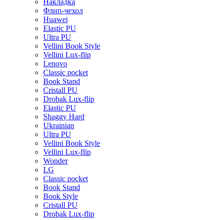
Накладка
Флип-чехол
Huawei
Elastic PU
Ultra PU
Vellini Book Style
Vellini Lux-flip
Lenovo
Classic pocket
Book Stand
Cristall PU
Drobak Lux-flip
Elastic PU
Shaggy Hard
Ukrainian
Ultra PU
Vellini Book Style
Vellini Lux-flip
Wonder
LG
Classic pocket
Book Stand
Book Style
Cristall PU
Drobak Lux-flip