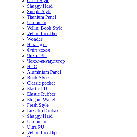
Oscar Style
Shaggy Hard
Simple Style
Titanium Panel
Ukrainian
Vellini Book Style
Vellini Lux-flip
Wonder
Накладка
Фліп чохол
Чохол 3D
Чохол-акумулятор
HTC
Aluminium Panel
Book Style
Classic pocket
Elastic PU
Elastic Rubber
Elegant Wallet
Fresh Style
Lux-flip Drobak
Shaggy Hard
Ukrainian
Ultra PU
Vellini Lux-flip