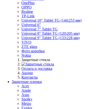
OnePlus
OPPO
Realme
TP-Link
Universal 10" Tablet TG (144\253 мм)
Universal 6"
Universal 7" Tablet TG
Universal 8" Tablet TG (120\205 мм)
Universal 9" Tablet TG (133\228 мм)
VIVO
ZTE glass
Фото коробки
Nokia
Защитные стекла
Оплата и доставка
Акции
Контакты
Защитные пленки
Acer
Apple
Asus
Spolky
Meizu
Explay