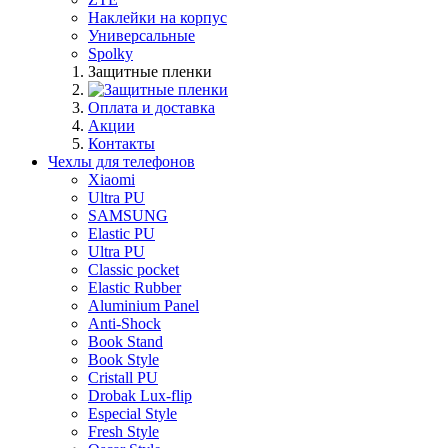
Наклейки на корпус
Универсальные
Spolky
Защитные пленки
Оплата и доставка
Акции
Контакты
Чехлы для телефонов
Xiaomi
Ultra PU
SAMSUNG
Elastic PU
Ultra PU
Classic pocket
Elastic Rubber
Aluminium Panel
Anti-Shock
Book Stand
Book Style
Cristall PU
Drobak Lux-flip
Especial Style
Fresh Style