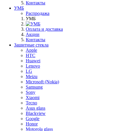
Контакты
УМБ
Распродажа
УМБ
Оплата и доставка
Акции
Контакты
Защитные стекла
Apple
HTC
Huawei
Lenovo
LG
Meizu
Microsoft (Nokia)
Samsung
Sony
Xiaomi
Tecno
Asus glass
Blackview
Google
Honor
Motorola glass