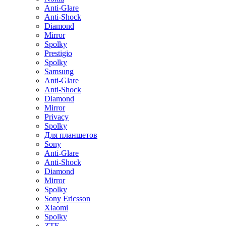
Anti-Glare
Anti-Shock
Diamond
Mirror
Spolky
Prestigio
Spolky
Samsung
Anti-Glare
Anti-Shock
Diamond
Mirror
Privacy
Spolky
Для планшетов
Sony
Anti-Glare
Anti-Shock
Diamond
Mirror
Spolky
Sony Ericsson
Xiaomi
Spolky
ZTE