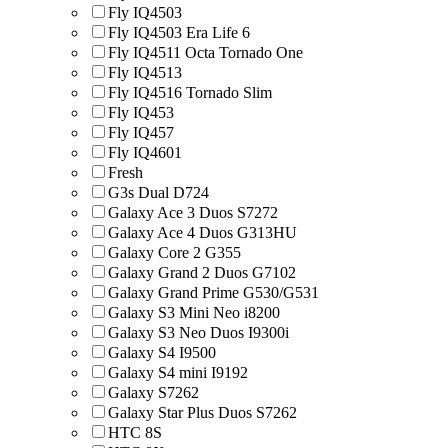
Fly IQ4503
Fly IQ4503 Era Life 6
Fly IQ4511 Octa Tornado One
Fly IQ4513
Fly IQ4516 Tornado Slim
Fly IQ453
Fly IQ457
Fly IQ4601
Fresh
G3s Dual D724
Galaxy Ace 3 Duos S7272
Galaxy Ace 4 Duos G313HU
Galaxy Core 2 G355
Galaxy Grand 2 Duos G7102
Galaxy Grand Prime G530/G531
Galaxy S3 Mini Neo i8200
Galaxy S3 Neo Duos I9300i
Galaxy S4 I9500
Galaxy S4 mini I9192
Galaxy S7262
Galaxy Star Plus Duos S7262
HTC 8S