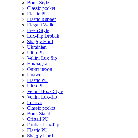
Book Style
Classic pocket
Elastic PU
Elastic Rubber
Elegant Wallet
Fresh Style
Lux-flip Drobak
Shaggy Hard
Ukrainian
Ultra PU
Vellini Lux-flip
Накладка
Флип-чехол
Huawei
Elastic PU
Ultra PU
Vellini Book Style
Vellini Lux-flip
Lenovo
Classic pocket
Book Stand
Cristall PU
Drobak Lux-flip
Elastic PU
Shaggy Hard