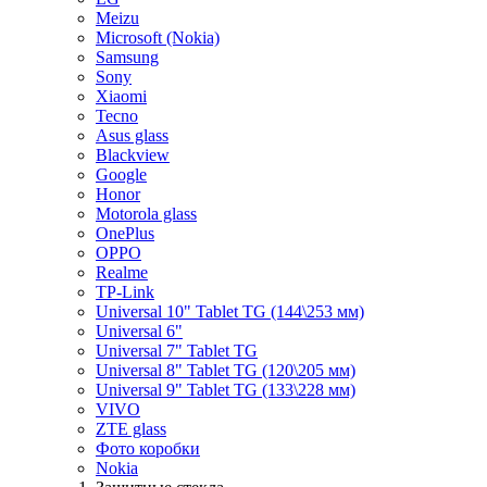
Meizu
Microsoft (Nokia)
Samsung
Sony
Xiaomi
Tecno
Asus glass
Blackview
Google
Honor
Motorola glass
OnePlus
OPPO
Realme
TP-Link
Universal 10" Tablet TG (144\253 мм)
Universal 6"
Universal 7" Tablet TG
Universal 8" Tablet TG (120\205 мм)
Universal 9" Tablet TG (133\228 мм)
VIVO
ZTE glass
Фото коробки
Nokia