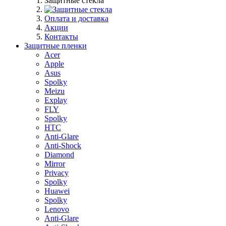
Защитные стекла
Оплата и доставка
Акции
Контакты
Защитные пленки
Acer
Apple
Asus
Spolky
Meizu
Explay
FLY
Spolky
HTC
Anti-Glare
Anti-Shock
Diamond
Mirror
Privacy
Spolky
Huawei
Spolky
Lenovo
Anti-Glare