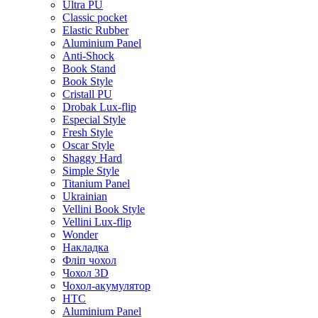
Ultra PU
Classic pocket
Elastic Rubber
Aluminium Panel
Anti-Shock
Book Stand
Book Style
Cristall PU
Drobak Lux-flip
Especial Style
Fresh Style
Oscar Style
Shaggy Hard
Simple Style
Titanium Panel
Ukrainian
Vellini Book Style
Vellini Lux-flip
Wonder
Накладка
Фліп чохол
Чохол 3D
Чохол-акумулятор
HTC
Aluminium Panel