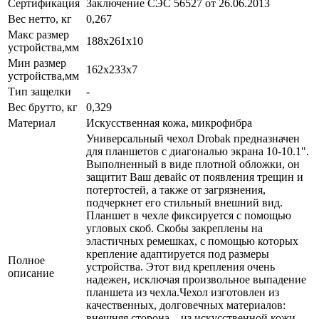
Сертификация
Заключение СЭС 56527 от 26.06.2013
Вес нетто, кг
0,267
Макс размер
188х261x10
устройства,мм
Мин размер
162x233x7
устройства,мм
Тип защелки
-
Вес брутто, кг
0,329
Материал
Искусственная кожа, микрофибра
Универсальный чехол Drobak предназначен
для планшетов с диагональю экрана 10-10.1".
Выполненный в виде плотной обложки, он
защитит Ваш девайс от появления трещин и
потертостей, а также от загрязнения,
подчеркнет его стильный внешний вид.
Планшет в чехле фиксируется с помощью
угловых скоб. Скобы закреплены на
эластичных ремешках, с помощью которых
крепление адаптируется под размеры
Полное
устройства. Этот вид крепления очень
описание
надежен, исключая произвольное выпадение
планшета из чехла.Чехол изготовлен из
качественных, долговечных материалов:
внешняя сторона – из искусственной кожи,