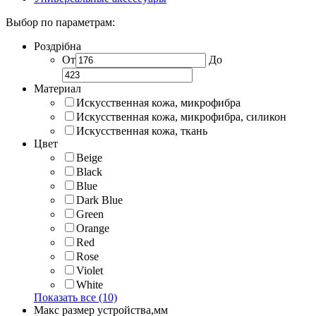
Выбор по параметрам:
Роздрібна
От
До
Материал
Искусственная кожа, микрофибра
Искусственная кожа, микрофибра, силикон
Искусственная кожа, ткань
Цвет
Beige
Black
Blue
Dark Blue
Green
Orange
Red
Rose
Violet
White
Показать все (10)
Макс размер устройства,мм