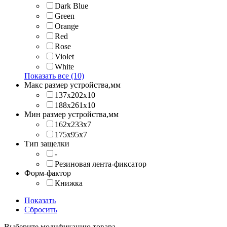
Dark Blue
Green
Orange
Red
Rose
Violet
White
Показать все (10)
Макс размер устройства,мм
137х202x10
188х261x10
Мин размер устройства,мм
162x233x7
175x95x7
Тип защелки
-
Резиновая лента-фиксатор
Форм-фактор
Книжка
Показать
Сбросить
Выберите модификацию товара