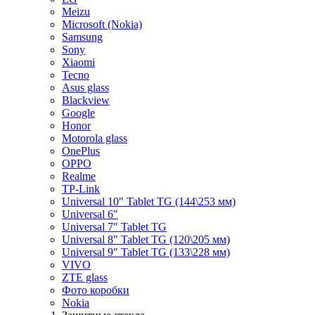
Meizu
Microsoft (Nokia)
Samsung
Sony
Xiaomi
Tecno
Asus glass
Blackview
Google
Honor
Motorola glass
OnePlus
OPPO
Realme
TP-Link
Universal 10" Tablet TG (144\253 мм)
Universal 6"
Universal 7" Tablet TG
Universal 8" Tablet TG (120\205 мм)
Universal 9" Tablet TG (133\228 мм)
VIVO
ZTE glass
Фото коробки
Nokia