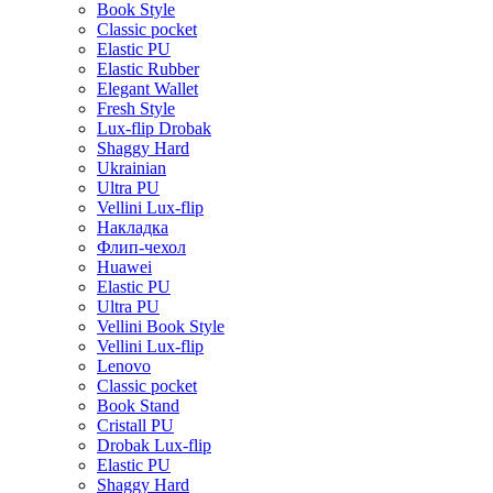
Book Style
Classic pocket
Elastic PU
Elastic Rubber
Elegant Wallet
Fresh Style
Lux-flip Drobak
Shaggy Hard
Ukrainian
Ultra PU
Vellini Lux-flip
Накладка
Флип-чехол
Huawei
Elastic PU
Ultra PU
Vellini Book Style
Vellini Lux-flip
Lenovo
Classic pocket
Book Stand
Cristall PU
Drobak Lux-flip
Elastic PU
Shaggy Hard