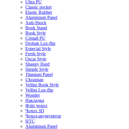
Ultra PU
Classic pocket
Elastic Rubber
Aluminium Panel
Anti-Shock
Book Stand
Book Style
Cristall PU
Drobak Lux-flip
Especial Style
Fresh Style
Oscar Style
Shaggy Hard
Simple Style
Titanium Panel
Ukrainian
Vellini Book Style
Vellini Lux-flip
Wonder
Накладка
Фліп чохол
Чохол 3D
Чохол-акумулятор
HTC
Aluminium Panel