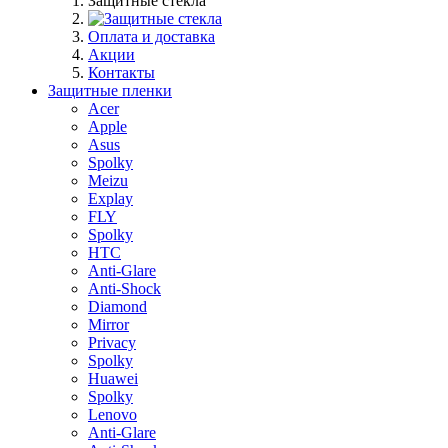
Защитные стекла
Оплата и доставка
Акции
Контакты
Защитные пленки
Acer
Apple
Asus
Spolky
Meizu
Explay
FLY
Spolky
HTC
Anti-Glare
Anti-Shock
Diamond
Mirror
Privacy
Spolky
Huawei
Spolky
Lenovo
Anti-Glare