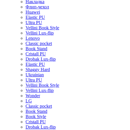
Накладка
Флип-чехол
Huawei
Elastic PU
Ultra PU
Vellini Book Style
Vellini Lux-flip
Lenovo
Classic pocket
Book Stand
Cristall PU
Drobak Lux-flip
Elastic PU
Shaggy Hard
Ukrainian
Ultra PU
Vellini Book Style
Vellini Lux-flip
Wonder
LG
Classic pocket
Book Stand
Book Style
Cristall PU
Drobak Lux-flip