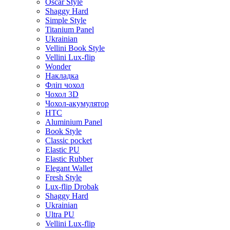
Oscar Style
Shaggy Hard
Simple Style
Titanium Panel
Ukrainian
Vellini Book Style
Vellini Lux-flip
Wonder
Накладка
Фліп чохол
Чохол 3D
Чохол-акумулятор
HTC
Aluminium Panel
Book Style
Classic pocket
Elastic PU
Elastic Rubber
Elegant Wallet
Fresh Style
Lux-flip Drobak
Shaggy Hard
Ukrainian
Ultra PU
Vellini Lux-flip