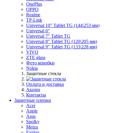
OnePlus
OPPO
Realme
TP-Link
Universal 10" Tablet TG (144\253 мм)
Universal 6"
Universal 7" Tablet TG
Universal 8" Tablet TG (120\205 мм)
Universal 9" Tablet TG (133\228 мм)
VIVO
ZTE glass
Фото коробки
Nokia
Защитные стекла
Оплата и доставка
Акции
Контакты
Защитные пленки
Acer
Apple
Asus
Spolky
Meizu
Explay