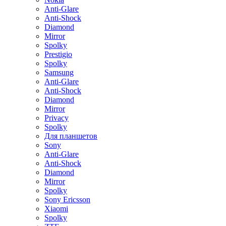
Anti-Glare
Anti-Shock
Diamond
Mirror
Spolky
Prestigio
Spolky
Samsung
Anti-Glare
Anti-Shock
Diamond
Mirror
Privacy
Spolky
Для планшетов
Sony
Anti-Glare
Anti-Shock
Diamond
Mirror
Spolky
Sony Ericsson
Xiaomi
Spolky