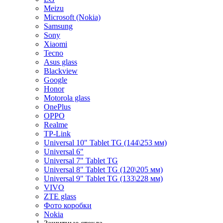
Meizu
Microsoft (Nokia)
Samsung
Sony
Xiaomi
Tecno
Asus glass
Blackview
Google
Honor
Motorola glass
OnePlus
OPPO
Realme
TP-Link
Universal 10" Tablet TG (144\253 мм)
Universal 6"
Universal 7" Tablet TG
Universal 8" Tablet TG (120\205 мм)
Universal 9" Tablet TG (133\228 мм)
VIVO
ZTE glass
Фото коробки
Nokia