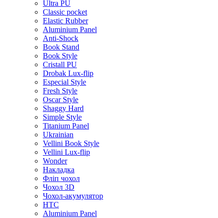
Ultra PU
Classic pocket
Elastic Rubber
Aluminium Panel
Anti-Shock
Book Stand
Book Style
Cristall PU
Drobak Lux-flip
Especial Style
Fresh Style
Oscar Style
Shaggy Hard
Simple Style
Titanium Panel
Ukrainian
Vellini Book Style
Vellini Lux-flip
Wonder
Накладка
Фліп чохол
Чохол 3D
Чохол-акумулятор
HTC
Aluminium Panel