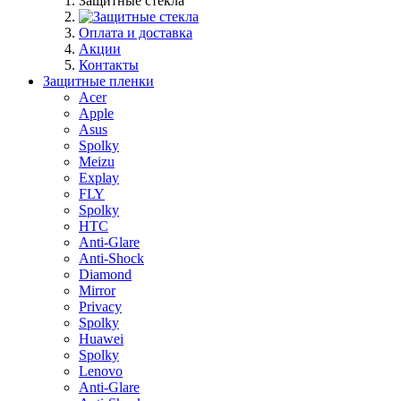
Защитные стекла
Оплата и доставка
Акции
Контакты
Защитные пленки
Acer
Apple
Asus
Spolky
Meizu
Explay
FLY
Spolky
HTC
Anti-Glare
Anti-Shock
Diamond
Mirror
Privacy
Spolky
Huawei
Spolky
Lenovo
Anti-Glare