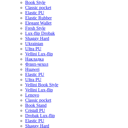
Book Style
Classic pocket
Elastic PU
Elastic Rubber
Elegant Wallet
Fresh Style
Lux-flip Drobak
Shaggy Hard
Ukrainian
Ultra PU
Vellini Lux-flip
Накладка
Флип-чехол
Huawei
Elastic PU
Ultra PU
Vellini Book Style
Vellini Lux-flip
Lenovo
Classic pocket
Book Stand
Cristall PU
Drobak Lux-flip
Elastic PU
Shaggy Hard