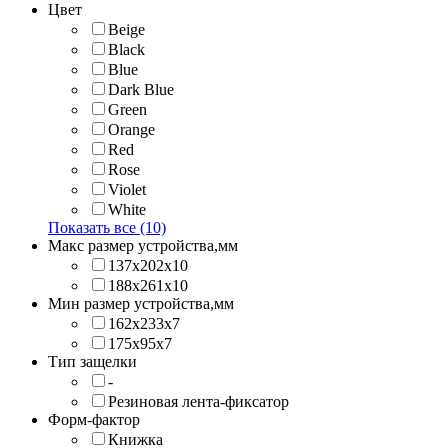
Цвет
Beige
Black
Blue
Dark Blue
Green
Orange
Red
Rose
Violet
White
Показать все (10)
Макс размер устройства,мм
137х202x10
188х261x10
Мин размер устройства,мм
162x233x7
175x95x7
Тип защелки
-
Резиновая лента-фиксатор
Форм-фактор
Книжка