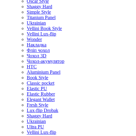
Oscar Style
Shaggy Hard
Simple Style
Titanium Panel
Ukrainian
Vellini Book Style
Vellini Lux-flip
Wonder
Накладка
Фліп чохол
Чохол 3D
Чохол-акумулятор
HTC
Aluminium Panel
Book Style
Classic pocket
Elastic PU
Elastic Rubber
Elegant Wallet
Fresh Style
Lux-flip Drobak
Shaggy Hard
Ukrainian
Ultra PU
Vellini Lux-flip