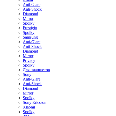
Anti-Glare
Anti-Shock
Diamond
Mirror
Spolky
Prestigio
Spolky
Samsung
Anti-Glare
Anti-Shock
Diamond
Mirror
Privacy
Spolky
Для планшетов
Sony
Anti-Glare
Anti-Shock
Diamond
Mirror
Spolky
Sony Ericsson
Xiaomi
Spolky