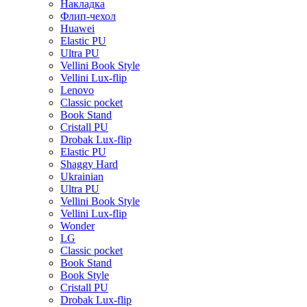
Накладка
Флип-чехол
Huawei
Elastic PU
Ultra PU
Vellini Book Style
Vellini Lux-flip
Lenovo
Classic pocket
Book Stand
Cristall PU
Drobak Lux-flip
Elastic PU
Shaggy Hard
Ukrainian
Ultra PU
Vellini Book Style
Vellini Lux-flip
Wonder
LG
Classic pocket
Book Stand
Book Style
Cristall PU
Drobak Lux-flip