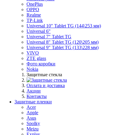
OnePlus
OPPO
Realme
TP-Link
Universal 10" Tablet TG (144\253 мм)
Universal 6"
Universal 7" Tablet TG
Universal 8" Tablet TG (120\205 мм)
Universal 9" Tablet TG (133\228 мм)
VIVO
ZTE glass
Фото коробки
Nokia
Защитные стекла
Оплата и доставка
Акции
Контакты
Защитные пленки
Acer
Apple
Asus
Spolky
Meizu
Explay