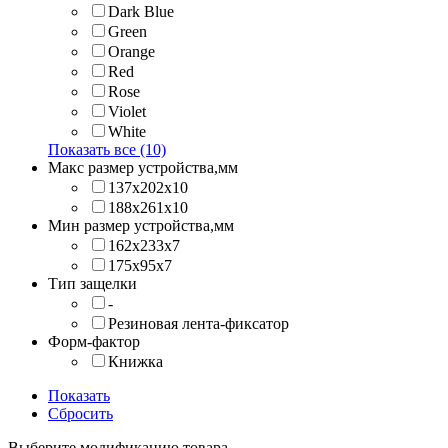
Dark Blue
Green
Orange
Red
Rose
Violet
White
Показать все (10)
Макс размер устройства,мм
137х202x10
188х261x10
Мин размер устройства,мм
162x233x7
175x95x7
Тип защелки
-
Резиновая лента-фиксатор
Форм-фактор
Книжка
Показать
Сбросить
Выберите модификацию товара