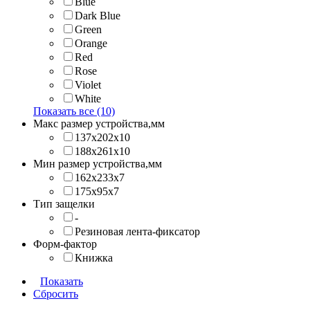
Blue
Dark Blue
Green
Orange
Red
Rose
Violet
White
Показать все (10)
Макс размер устройства,мм
137х202x10
188х261x10
Мин размер устройства,мм
162x233x7
175x95x7
Тип защелки
-
Резиновая лента-фиксатор
Форм-фактор
Книжка
Показать
Сбросить