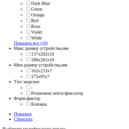
Dark Blue
Green
Orange
Red
Rose
Violet
White
Показать все (10)
Макс размер устройства,мм
137х202x10
188х261x10
Мин размер устройства,мм
162x233x7
175x95x7
Тип защелки
-
Резиновая лента-фиксатор
Форм-фактор
Книжка
Показать
Сбросить
Выберите модификацию товара