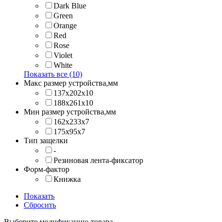
Dark Blue
Green
Orange
Red
Rose
Violet
White
Показать все (10)
Макс размер устройства,мм
137х202x10
188х261x10
Мин размер устройства,мм
162x233x7
175x95x7
Тип защелки
-
Резиновая лента-фиксатор
Форм-фактор
Книжка
Показать
Сбросить
Выберите модификацию товара