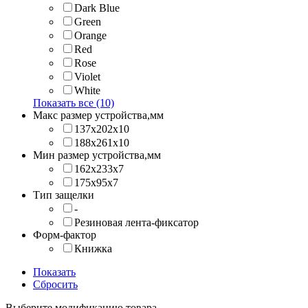
Dark Blue
Green
Orange
Red
Rose
Violet
White
Показать все (10)
Макс размер устройства,мм
137х202x10
188х261x10
Мин размер устройства,мм
162x233x7
175x95x7
Тип защелки
-
Резиновая лента-фиксатор
Форм-фактор
Книжка
Показать
Сбросить
Выберите модификацию товара