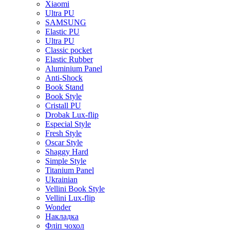
Xiaomi
Ultra PU
SAMSUNG
Elastic PU
Ultra PU
Classic pocket
Elastic Rubber
Aluminium Panel
Anti-Shock
Book Stand
Book Style
Cristall PU
Drobak Lux-flip
Especial Style
Fresh Style
Oscar Style
Shaggy Hard
Simple Style
Titanium Panel
Ukrainian
Vellini Book Style
Vellini Lux-flip
Wonder
Накладка
Фліп чохол