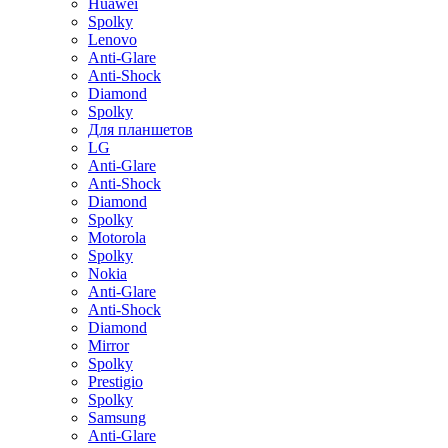
Huawei
Spolky
Lenovo
Anti-Glare
Anti-Shock
Diamond
Spolky
Для планшетов
LG
Anti-Glare
Anti-Shock
Diamond
Spolky
Motorola
Spolky
Nokia
Anti-Glare
Anti-Shock
Diamond
Mirror
Spolky
Prestigio
Spolky
Samsung
Anti-Glare