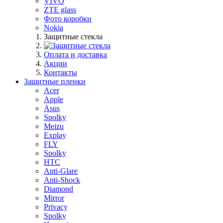
VIVO
ZTE glass
Фото коробки
Nokia
Защитные стекла
Оплата и доставка
Акции
Контакты
Защитные пленки
Acer
Apple
Asus
Spolky
Meizu
Explay
FLY
Spolky
HTC
Anti-Glare
Anti-Shock
Diamond
Mirror
Privacy
Spolky