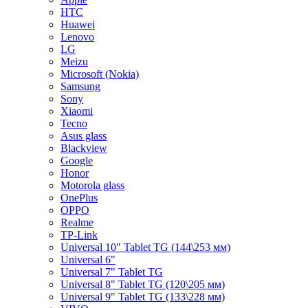
HTC
Huawei
Lenovo
LG
Meizu
Microsoft (Nokia)
Samsung
Sony
Xiaomi
Tecno
Asus glass
Blackview
Google
Honor
Motorola glass
OnePlus
OPPO
Realme
TP-Link
Universal 10" Tablet TG (144\253 мм)
Universal 6"
Universal 7" Tablet TG
Universal 8" Tablet TG (120\205 мм)
Universal 9" Tablet TG (133\228 мм)