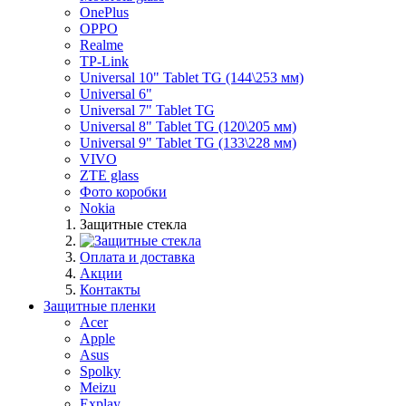
OnePlus
OPPO
Realme
TP-Link
Universal 10" Tablet TG (144\253 мм)
Universal 6"
Universal 7" Tablet TG
Universal 8" Tablet TG (120\205 мм)
Universal 9" Tablet TG (133\228 мм)
VIVO
ZTE glass
Фото коробки
Nokia
Защитные стекла
Оплата и доставка
Акции
Контакты
Защитные пленки
Acer
Apple
Asus
Spolky
Meizu
Explay