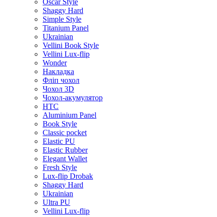
Oscar Style
Shaggy Hard
Simple Style
Titanium Panel
Ukrainian
Vellini Book Style
Vellini Lux-flip
Wonder
Накладка
Фліп чохол
Чохол 3D
Чохол-акумулятор
HTC
Aluminium Panel
Book Style
Classic pocket
Elastic PU
Elastic Rubber
Elegant Wallet
Fresh Style
Lux-flip Drobak
Shaggy Hard
Ukrainian
Ultra PU
Vellini Lux-flip