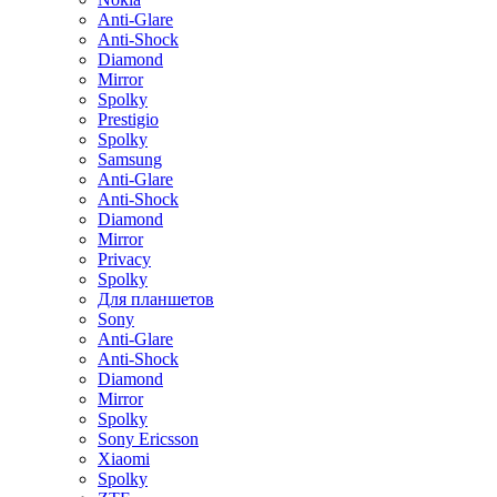
Anti-Glare
Anti-Shock
Diamond
Mirror
Spolky
Prestigio
Spolky
Samsung
Anti-Glare
Anti-Shock
Diamond
Mirror
Privacy
Spolky
Для планшетов
Sony
Anti-Glare
Anti-Shock
Diamond
Mirror
Spolky
Sony Ericsson
Xiaomi
Spolky