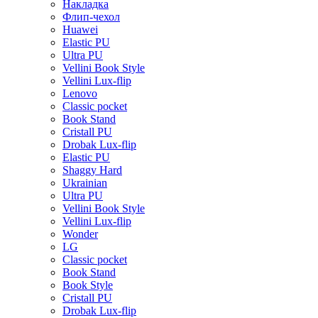
Накладка
Флип-чехол
Huawei
Elastic PU
Ultra PU
Vellini Book Style
Vellini Lux-flip
Lenovo
Classic pocket
Book Stand
Cristall PU
Drobak Lux-flip
Elastic PU
Shaggy Hard
Ukrainian
Ultra PU
Vellini Book Style
Vellini Lux-flip
Wonder
LG
Classic pocket
Book Stand
Book Style
Cristall PU
Drobak Lux-flip